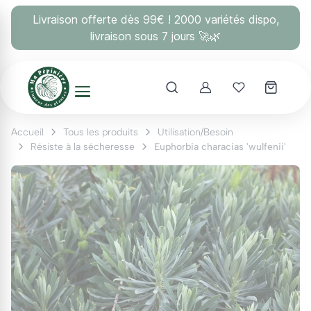
Panneau de gestion des cookies
Livraison offerte dès 99€ ! 2000 variétés dispo,
livraison sous 7 jours 🚀🌿
Account
Mes coups 
Accueil
Tous les produits
Utilisation/Besoin
Résiste à la sécheresse
Euphorbia characias 'wulfenii'