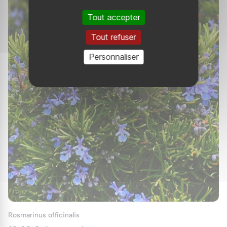
espèces succulentes, en particulier, sont idéales pour les
rocailles et les jardins secs. - Pots et jardinières : Les variétés
Tout accepter
compactes d’euphorbes peuvent être cultivées en pots pour
décorer les terrasses et les balcons. - Plantes de fond : Les
Tout refuser
grandes espèces d’euphorbes peuvent servir de toile de fond
pour d'autres plantes de jardin. Conclusion Les euphorbes sont
Personnaliser
des plantes extrêmement diversifiées et robustes qui peuvent
apporter une touche unique à tout jardin. Que vous cherchiez à
ajouter des éléments décoratifs ou des plantes faciles à
entretenir, les euphorbes offrent une solution idéale. En suivant
les conseils de culture et en prenant les précautions
nécessaires, vous pourrez profiter de la beauté et des
avantages de ces plantes exceptionnelles dans votre propre
jardin. Explorez notre collection d'euphorbes sur notre site e-
commerce et trouvez la variété parfaite pour embellir votre
espace extérieur.
Rosmarinus officinalis