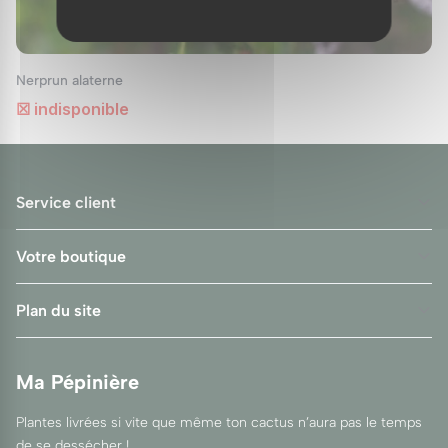
Sachez que l’utilisation de produits à base de
bourdaine requiert une manipulation
minutieuse pour éviter tout risque
Nerprun alaterne
d’intoxication. Toujours demander conseil à un
☒ indisponible
professionnel de santé avant de consommer
des produits à base de cette plante.
Rhamnus dans l'art et l'aquarelle
Service client
Outre son intérêt thérapeutique, le rhamnus
Votre boutique
possède également des applications dans le
domaine artistique. L’
aquarelle (alder
Plan du site
buckthorn)
utilise cette plante comme source
de matière colorante traditionnelle. En effet,
on extrait des teintures naturelles utilisées
Ma Pépinière
depuis des siècles pour leur qualité et leur
Plantes livrées si vite que même ton cactus n’aura pas le temps
durabilité.
de se dessécher !