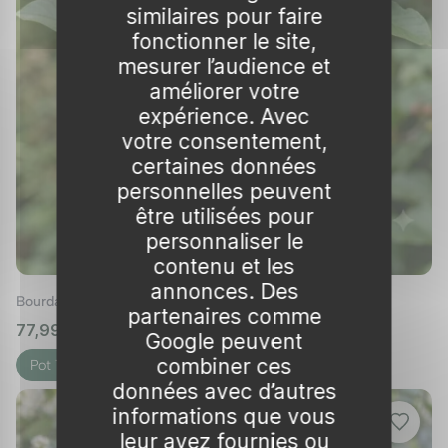
similaires pour faire
de certains rhamnus peuvent être employées
fonctionner le site,
en médecine traditionnelle, mais attention,
mesurer l’audience et
toutes les parties de la plante ne sont pas
améliorer votre
toujours comestibles.
expérience. Avec
votre consentement,
Distinguer les espèces
certaines données
Il est essentiel de distinguer les différentes
personnelles peuvent
espèces de rhamnus pour bien profiter de
être utilisées pour
personnaliser le
leurs avantages. La
bourdaine (frangula alnus)
contenu et les
est l'espèce la plus courante chez nous, tandis
annonces. Des
que la cascara sagrada est davantage
Bourdaine
partenaires comme
présente en Amérique du Nord. Chaque
77,99 €
🌱 en stock
Google peuvent
espèce a ses propres spécificités et doit être
combiner ces
Pot 7L
manipulée avec soin.
données avec d’autres
informations que vous
Notons aussi l’importance de connaître la
leur avez fournies ou