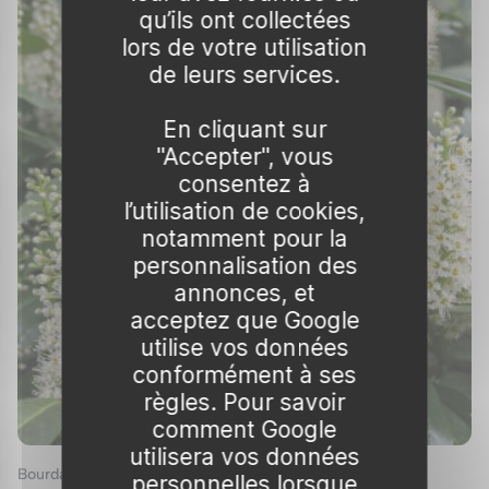
bonne variété pour un
usage thérapeutique
.
qu’ils ont collectées
Par exemple, la cascara sagrada est
lors de votre utilisation
particulièrement réputée pour soulager la
de leurs services.
constipation grâce à son action sur le système
En cliquant sur
digestif.
"Accepter", vous
Usage thérapeutique du rhamnus
consentez à
l’utilisation de cookies,
Les
usages thérapeutiques
du rhamnus sont
notamment pour la
nombreux. Déjà mentionnée, la cascara
personnalisation des
sagrada est largement reconnue pour ses
annonces, et
vertus laxatives. Dans ce cadre, elle est
acceptez que Google
souvent inscrite dans les préparations
utilise vos données
conformément à ses
pharmacologiques destinées à combattre la
règles. Pour savoir
constipation.
comment Google
L’écorce de rhamnus fragile, après avoir subi
utilisera vos données
Bourdaine 'Fine line'
personnelles lorsque
une préparation spécifique pour éliminer sa