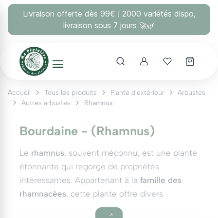
Panneau de gestion des cookies
Livraison offerte dès 99€ ! 2000 variétés dispo,
livraison sous 7 jours 🚀🌿
Account
Mes coups 
Accueil
Tous les produits
Plante d'extérieur
Arbustes
Autres arbustes
Rhamnus
Bourdaine - (Rhamnus)
Le
rhamnus
, souvent méconnu, est une plante
étonnante qui regorge de propriétés
intéressantes. Appartenant à la
famille des
rhamnacées
, cette plante offre divers
avantages et s’avère utile dans plusieurs