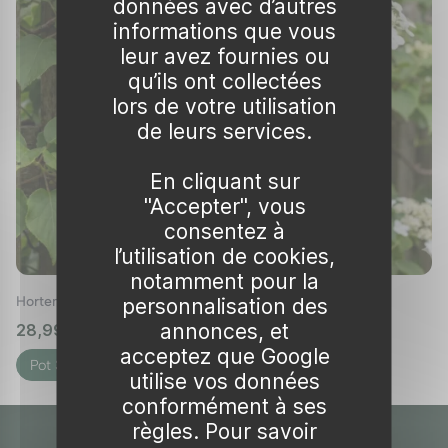
données avec d’autres
adapté aux
sols humides et bien drainés
,
informations que vous
condition indispensable pour une croissance
leur avez fournies ou
optimale.
qu’ils ont collectées
lors de votre utilisation
Floraison estivale :
Ses
fleurs blanches
de leurs services.
apparaissent durant l'été, créant un contraste
saisissant avec son feuillage vert profond au fil
En cliquant sur
"Accepter", vous
des mois les plus chauds. La
floraison estivale
consentez à
en fait l'une des plantes grimpantes les plus
l’utilisation de cookies,
appréciées des jardiniers.
notamment pour la
Hortensia grimpant
personnalisation des
Feuillage caduc :
Elle perd ses feuilles en
annonces, et
28,99 €
🌱 en stock
hiver, permettant de nouvelles pousses
acceptez que Google
chaque printemps.
Pot 3L
utilise vos données
Sols humides et bien drainés :
Préfère les
conformément à ses
terrains acides mais tolère également les
règles. Pour savoir
sols légèrement alcalins.