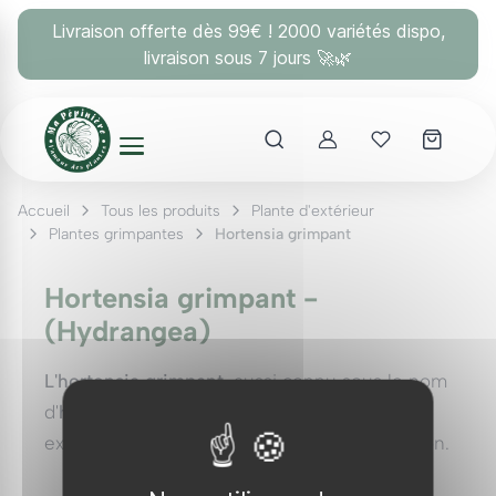
Panneau de gestion des cookies
Livraison offerte dès 99€ ! 2000 variétés dispo,
livraison sous 7 jours 🚀🌿
Account
Mes coups 
Accueil
Tous les produits
Plante d'extérieur
Plantes grimpantes
Hortensia grimpant
Hortensia grimpant -
(Hydrangea)
L'hortensia grimpant
, aussi connu sous le nom
d'
hydrangea petiolaris
, est une plante
extraordinaire qui mérite toute votre attention.
Originaire d'
Asie de l'Est
, cette merveille