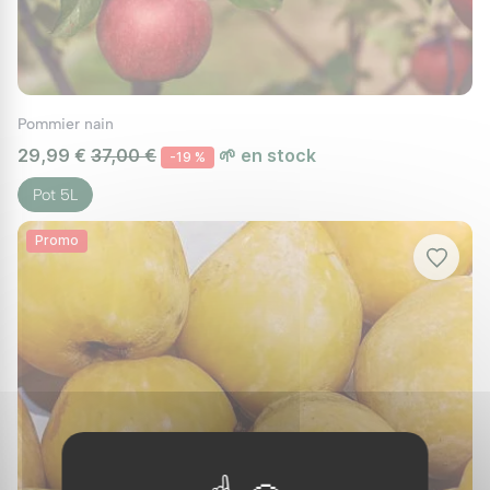
Les Variétés Populaires de Fruitiers Nains
Pommiers nains :
Idéaux pour les climats
tempérés, les pommiers nains comme
Pommier nain
'Golden Delicious' ou 'Fuji' offrent des
29,99 €
37,00 €
🌱 en stock
-19 %
pommes croquantes et juteuses.
Pot 5L
Pêchers nains :
Adaptés aux climats
chauds, les variétés 'Bonanza' ou 'Pixzee'
Promo
produisent des pêches sucrées, parfaites
pour les tartes et salades de fruits.
Cerisiers nains :
Des variétés comme
'Stella' ou 'Griotella' offrent des cerises
sucrées, délicieuses fraîches ou en
confiture.
Agrumes nains :
Parfaits pour les climats
chauds ou en intérieur en hiver, les