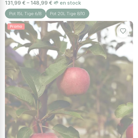
131,99 € – 148,99 €
🌱 en stock
travail physique que les arbres plus grands.
Pot 15L Tige 6/8
Pot 20L Tige 8/10
Facilité de Récolte
Promo
Avec les arbres fruitiers nains, vous pouvez
facilement récolter vos fruits sans utiliser
d’échelle. Toutes les branches sont à portée
de main, permettant une cueillette rapide et
sûre.
Productivité et Décoration
Ces arbres, bien que petits, sont souvent très
productifs, avec une récolte abondante dès
les premières années après la plantation. En
plus de leur fonctionnalité, ils ajoutent une
touche décorative avec leurs fleurs
printanières et leurs fruits colorés en été.