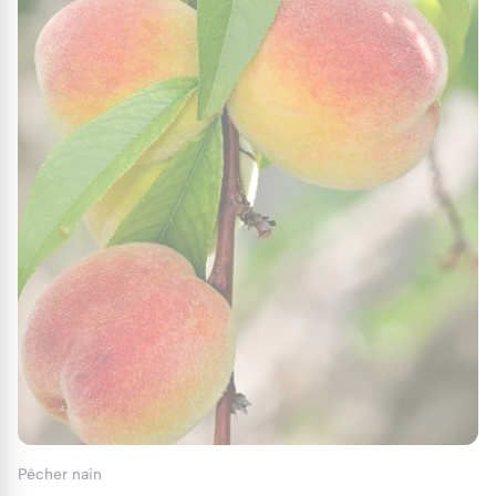
Qualité et Production
Le terme "nain" ne signifie pas moins productif
ou de moindre qualité. Bien au contraire, ces
arbres offrent la même qualité de fruits que
leurs homologues de pleine taille, avec
l’avantage d’une récolte facilitée et d’un
entretien simplifié.
Les Avantages des Fruitiers Nains
Idéals pour les Petits Espaces
Les fruitiers nains s’adaptent parfaitement aux
petits jardins, terrasses, et balcons. Grâce à
leur petite taille, ils sont plus faciles à tailler, à
arroser et à protéger contre les maladies et les
Pêcher nain
ravageurs. De plus, ils demandent moins de