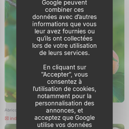
Google peuvent
emplacement en plein soleil est idéal, bien
combiner ces
que certaines variétés tolèrent un léger
données avec d’autres
ombrage.
informations que vous
leur avez fournies ou
Arrosage
qu’ils ont collectées
lors de votre utilisation
Un arrosage régulier est essentiel, surtout
de leurs services.
pour les arbres en pot qui peuvent se
dessécher rapidement. Veillez à maintenir le
En cliquant sur
sol légèrement humide, sans excès pour éviter
"Accepter", vous
la pourriture des racines.
consentez à
l’utilisation de cookies,
Entretien des Fruitiers Nains
notamment pour la
Taille
personnalisation des
annonces, et
Abricotier nain
Les fruitiers nains nécessitent une taille
acceptez que Google
☒ indisponible
régulière pour conserver leur forme compacte
utilise vos données
et encourager une production abondante. La