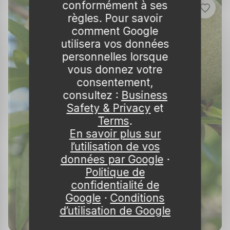
conformément à ses
taille s'effectue généralement en hiver en
règles. Pour savoir
enlevant les branches mortes ou mal
comment Google
orientées.
utilisera vos données
personnelles lorsque
Fertilisation
vous donnez votre
consentement,
Pour une récolte optimale, fertilisez vos arbres
consultez :
Business
au début du printemps avec un engrais
Safety & Privacy
et
spécifique pour arbres fruitiers. Cela les aidera
Terms
.
à produire des fruits plus gros et savoureux.
En savoir plus sur
l’utilisation de vos
Prévention des Maladies et des Ravageurs
données par Google
·
Bien que les fruitiers nains soient plus faciles à
Politique de
gérer, surveillez régulièrement vos arbres pour
confidentialité de
détecter les signes de maladies ou de
Google
·
Conditions
d’utilisation de Google
ravageurs. Des traitements bio, comme l’huile
de neem ou le savon insecticide, peuvent être