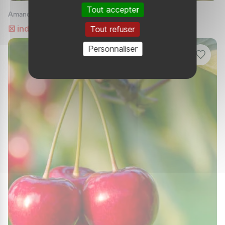
appliqués en prévention pour maintenir vos
Tout accepter
Amandier nain
arbres en bonne santé.
☒ indisponible
Tout refuser
Pourquoi Choisir les Fruitiers Nains ?
Personnaliser
Les fruitiers nains sont un moyen parfait
d’intégrer des arbres fruitiers dans votre vie,
même avec un espace limité. Leur facilité
d'entretien, leur adaptabilité et leur
productivité en font un choix idéal pour les
jardiniers de tous niveaux. En suivant ces
conseils, vous pourrez réussir la culture de vos
propres arbres fruitiers nains et profiter de
récoltes savoureuses, directement chez vous.
Pourquoi ne pas commencer votre propre
verger miniature dès aujourd'hui ?