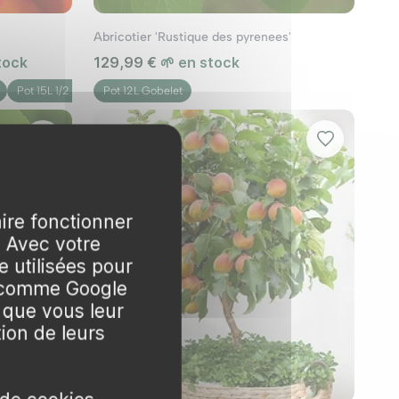
Abricotier 'Rustique des pyrenees'
tock
129,99 €
🌱 en stock
Pot 15L 1/2 tige
Pot 12L Gobelet
aire fonctionner
. Avec votre
 utilisées pour
s comme Google
 que vous leur
tion de leurs