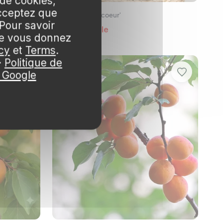
 de cookies,
cceptez que
Abricotier 'Doucoeur'
Pour savoir
☒ indisponible
ue vous donnez
cy
et
Terms
.
·
Politique de
e Google