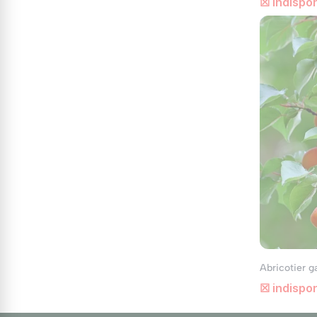
☒ indispon
Abricotier g
☒ indispon