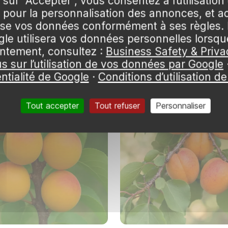
 sur "Accepter", vous consentez à l’utilisation
pour la personnalisation des annonces, et a
ergeron
Abricotier 'Compacta'
lise vos données conformément à ses règles. 
 114,99 €
🌱 en stock
☒ indisponible
e utilisera vos données personnelles lorsq
elet
Pot 12L Gobelet
ntement, consultez :
Business Safety & Priva
us sur l’utilisation de vos données par Google
ntialité de Google
·
Conditions d’utilisation d
Tout accepter
Tout refuser
Personnaliser