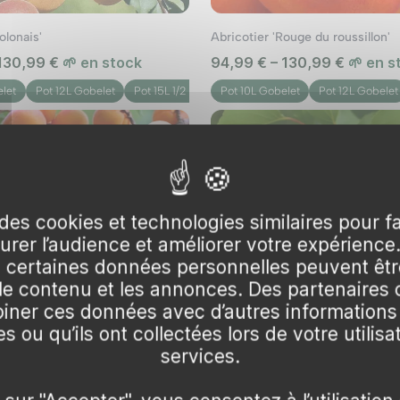
olonais'
Abricotier 'Rouge du roussillon'
 130,99 €
🌱 en stock
94,99 € – 130,99 €
🌱 en s
elet
Pot 12L Gobelet
Pot 15L 1/2 tige
Pot 10L Gobelet
Pot 12L Gobelet
des cookies et technologies similaires pour f
surer l’audience et améliorer votre expérience
certaines données personnelles peuvent être
 le contenu et les annonces. Des partenaire
ner ces données avec d’autres informations
s ou qu’ils ont collectées lors de votre utilisa
services.