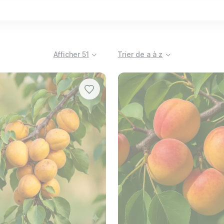
es, chancre bactérien, moniliose (rot brun), gommose. Sou
Afficher 51
Trier de a à z
 douce et chaude des abricots. À pleine maturité, ces fr
n les déguste au pied de l'arbre. La culture commerciale e