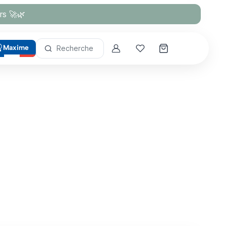
rs 🚀🌿
Maxime
Recherche
Account
Mes coups de cœur