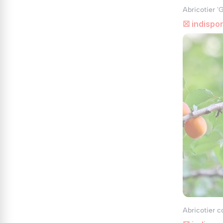
Abricotier '
☒ indispon
Abricotier c