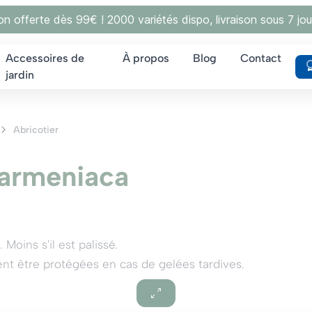
son offerte dès 99€ ! 2000 variétés dispo, livraison sous 7 jou
Accessoires de
À propos
Blog
Contact
jardin
Abricotier
 armeniaca
Moins s'il est palissé.
vent être protégées en cas de gelées tardives.
rop riche, en plein soleil.