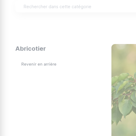
Pollinisation :
Autofertile.
Parasites et maladies :
Oiseaux, perce-oreill
cochenille et divers champignons.
Variétés conseillées :
'Aprigold doré'
Abricotier
'Goldcot'
« Lueur dorée »
Revenir en arrière
'Isabelle'
« Parc des landes »
'Tomcot'
Les fruits
Un jaune orangé tendre doit son nom à la teinte
profonde qui déploie toute sa subtilité lorsqu'o