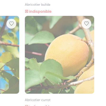
Abricotier bulida
☒ indisponible
Abricotier currot