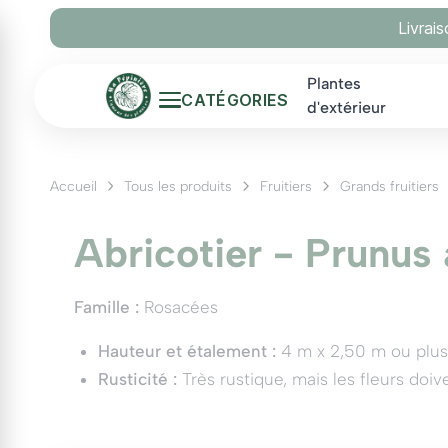
Panneau de gestion des cookies
Livrai
Plantes
CATÉGORIES
d'extérieur
Accueil
Tous les produits
Fruitiers
Grands fruitiers
Abricotier - Prunus
Famille :
Rosacées
Hauteur et étalement :
4 m x 2,50 m ou plus. 
Rusticité :
Très rustique, mais les fleurs doi
Saison de fructification :
Fin d'été.
Culture :
En sol bien drainé, fertile mais pas t