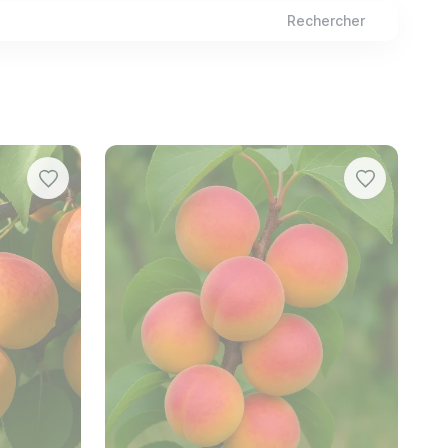
Rechercher
s serre, tétranyque tisserand (araignée rouge),
uits ovales de 5 cm de long offrent une saveur
st destinée à être séchée ou à la conservation.