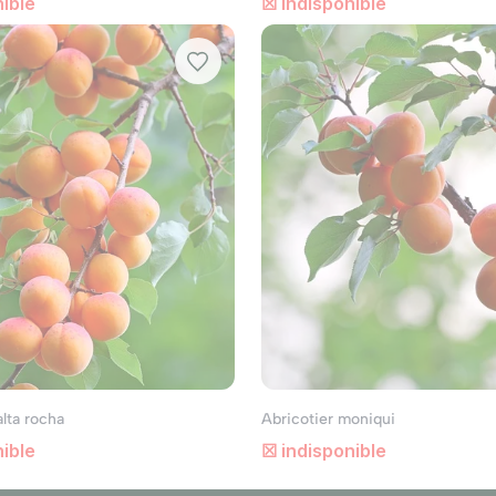
ible
☒ indisponible
alta rocha
Abricotier moniqui
ible
☒ indisponible