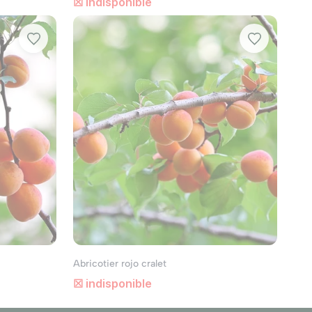
☒ indisponible
Abricotier rojo cralet
☒ indisponible