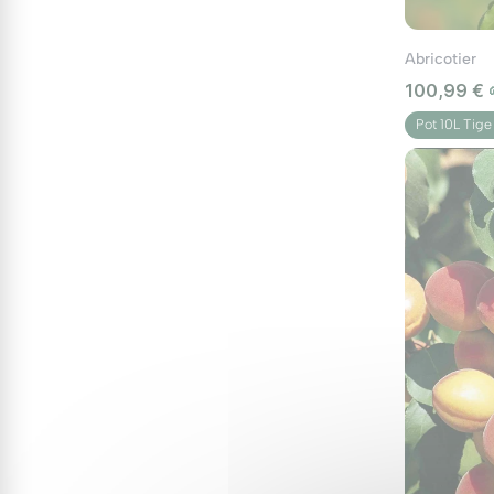
La plante
Abricotier
L'abricotier est un arbre caduc originaire du no
100,99 €
roses, de 4 cm de diamètre, éclosent entre la fi
sont arrondies et elliptiques à extrémité (jusqu
Pot 10L Tige
mettent la fructification en péril.
Sous climat frais, il est vivement conseillé de l
Avec l'âge, son tronc devient tortueux.
Taille et formation
Le printemps est la saison de la taille et de la
charpentières sur un tronc dégagé d'au moins 75
en été est idéal. Sous climat frais, on conduira 
fruits en été. Après la cueillette, rabattez les
attacherez.