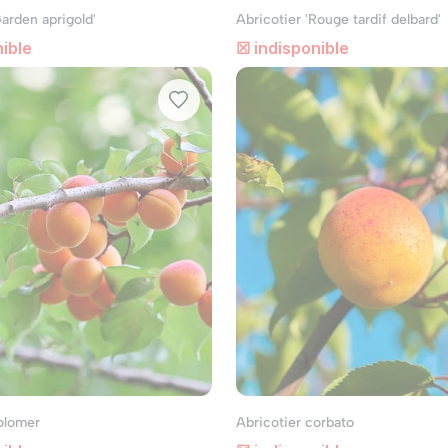
Garden aprigold'
Abricotier 'Rouge tardif delbard'
ible
☒ indisponible
olomer
Abricotier corbato