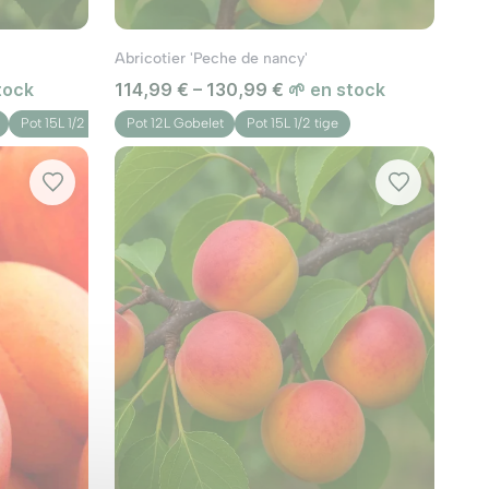
Abricotier 'Peche de nancy'
st répandu en Europe. Ses fleurs blanches ou
tock
114,99 € – 130,99 €
🌱 en stock
euilles, tout d'abord enroulées sur elles-mêmes,
es étés longs et chauds. Les gelées tardives
Pot 15L 1/2 tige
Pot 12L Gobelet
Pot 15L 1/2 tige
 serre non chauffée pour les protéger du froid.
 ouverte, conservez trois ou quatre branches
ication abondante, l'éclaircissage des fruits
z les rameaux feuillus masquant le soleil aux
sses de remplacement bien placées que vous