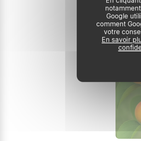
En cliquant
notamment 
Abricotier b
Google uti
94,99 € –
comment Googl
Pot 10L Gob
votre conse
En savoir pl
confide