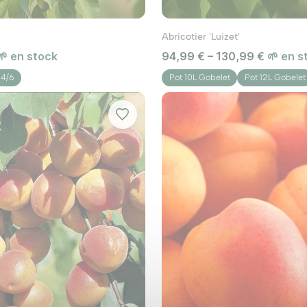
Abricotier 'Luizet'
rd de la Chine. Après avoir gagné le Moyen-Orient, il s’e
🌱 en stock
94,99 € – 130,99 €
🌱 en s
n de l'hiver et le printemps, sur les branches nues. Les f
'à 12 cm de long). La pleine maturation des fruits exige d
 4/6
Pot 10L Gobelet
Pot 12L Gobelet
es palisser le long d'un mur chaud ou de les cultiver sous
 formation des abricotiers. Pour obtenir un arbre à ramure
 cm de haut. Sous un climat chaud qui favorise une fructif
la plante en éventail. Une fois la plante établie, supprime
 rameaux qui ont fructifié pour laisser la place à des pou