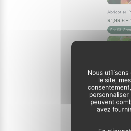
```
Abricotier 'P
91,99 € –
Pot 10L Gob
Nous utilisons 
le site, me
consentement, 
personnaliser
peuvent combi
avez fournie