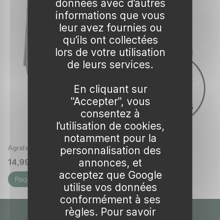
données avec d’autres
pointes permettent une insertion facile et
informations que vous
rapide, même dans des
sols durs
. De plus,
leur avez fournies ou
qu’ils ont collectées
certains modèles possèdent des ailes
lors de votre utilisation
renforcées pour améliorer leur tenue dans des
de leurs services.
sols meubles.
Avantages de l'acier galvanisé
En cliquant sur
"Accepter", vous
L'
acier galvanisé
est particulièrement apprécié
consentez à
pour sa résistance aux éléments extérieurs. Ce
l’utilisation de cookies,
traitement protège les agrafes contre la
notamment pour la
rouille, prolongeant ainsi leur durée de vie.
Agrafe pour toile de paillage
personnalisation des
Comparé à d'autres matériaux comme le
annonces, et
14,99 €
🌱 en stock
acceptez que Google
plastique, l'acier galvanisé offre une bien
Paquet de 100 unités H…
utilise vos données
meilleure stabilité et fiabilité, surtout pour des
conformément à ses
usages prolongés ou en conditions climatiques
règles. Pour savoir
sévères.