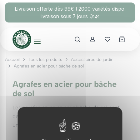
Panneau de gestion des cookies
Livraison offerte dès 99€ ! 2000 variétés dispo,
livraison sous 7 jours 🚀🌿
Account
Mes coups 
Accueil
Tous les produits
Accessoires de jardin
Agrafes en acier pour bâche de sol
Agrafes en acier pour bâche
de sol
Les
agrafes en acier pour bâche de sol
sont
des accessoires indispensables pour assurer
une fixation solide et durable de vos bâches
de sol,
toiles de paillage
ou
géotextiles
dans