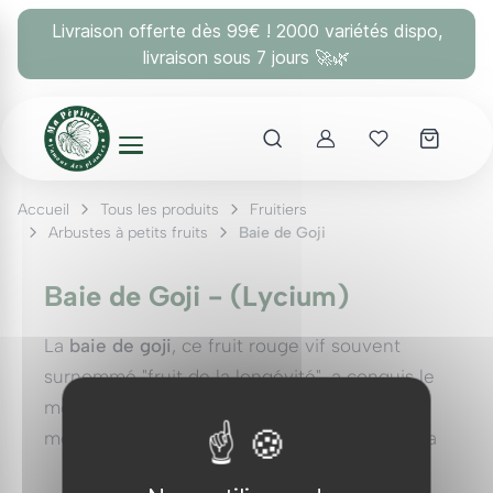
Panneau de gestion des cookies
Livraison offerte dès 99€ ! 2000 variétés dispo,
livraison sous 7 jours 🚀🌿
Account
Mes coups 
Accueil
Tous les produits
Fruitiers
Arbustes à petits fruits
Baie de Goji
Baie de Goji - (Lycium)
La
baie de goji
, ce fruit rouge vif souvent
surnommé "fruit de la longévité", a conquis le
monde par ses propriétés nutritionnelles et
médicinales impressionnantes. En dépit de sa
popularité croissante dans les épiceries et les