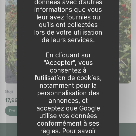
données avec d’autres
informations que vous
Connue scientifiquement sous le nom de
leur avez fournies ou
Lycium barbarum
et
Lycium chinense
, la plante
qu’ils ont collectées
de goji appartient à la
famille des solanacées
,
lors de votre utilisation
tout comme les tomates, les pommes de terre
de leurs services.
et les aubergines. La tradition veut que les
moines bouddhistes tibétains aient d’abord
En cliquant sur
découvert ce fruit en observant la vigueur et
"Accepter", vous
la longévité des habitants qui en
consentez à
l’utilisation de cookies,
consommaient régulièrement.
notamment pour la
Inclusion dans la médecine traditionnelle
Goji
personnalisation des
annonces, et
17,99 €
🌱 en stock
Dans la
médecine traditionnelle chinoise
, le
acceptez que Google
goji est utilisé pour renforcer le système
Pot 2L
utilise vos données
immunitaire, améliorer la vision, protéger le
conformément à ses
foie et même augmenter la production de
règles. Pour savoir
sang. La richesse en antioxydants, vitamines et