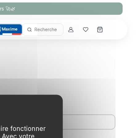
rs 🚀🌿
Maxime
Recherche
Account
Mes coups de cœur
s
Créer un compte
aire fonctionner
. Avec votre