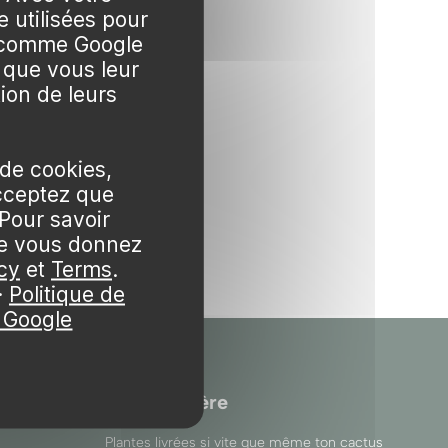
 utilisées pour
s comme Google
 que vous leur
tion de leurs
 de cookies,
cceptez que
Pour savoir
ue vous donnez
cy
et
Terms
.
·
Politique de
e Google
Ma Pépinière
Plantes livrées si vite que même ton cactus