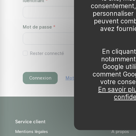
Identifiant
consentement, 
personnaliser
peuvent combi
Mot de passe
avez fournie
En cliquant
Rester connecté
notamment 
Google uti
comment Googl
Connexion
Mot de passe oublié ?
votre conse
En savoir pl
confide
Service client
Votre bout
Mentions légales
À propos