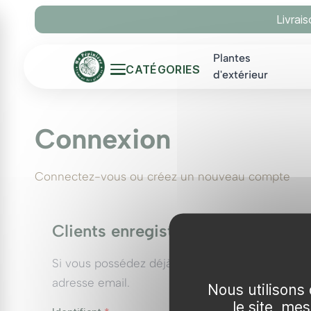
Panneau de gestion des cookies
Livrai
Plantes
CATÉGORIES
d'extérieur
Connexion
Connectez-vous ou créez un nouveau compte
Clients enregistrés
Si vous possédez déjà un compte, connectez-vo
adresse email.
Nous utilisons 
le site, me