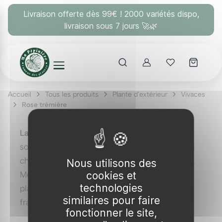
Panneau de gestion des cookies
Livraison offerte dès 99€ ! 2000 variétés dispo,
livraison sous 7 jours 🚀🌿
Account
Mes coups 
Accueil
Tous les produits
Plante d'extérieur
Vivaces
Rose trémière
La rose trémière
, connue scientifiquement
sous le nom d'
alcea rosea
, est une plante qui
charme par sa hauteur et ses fleurs colorées.
Nous utilisons des
cookies et
Membre de la famille des
malvaceae
, cette
technologies
plante est souvent vue dans les jardins
similaires pour faire
français où elle apporte une touche de
fonctionner le site,
verticalité et de beauté.