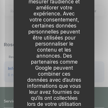
mesurer l’audience et
Origine et caractéristiques des roses
améliorer votre
Rechercher
trémières
expérience. Avec
votre consentement,
Les
roses trémières
sont originaires du bassin
certaines données
méditerranéen et ont été introduites en
personnelles peuvent
Afficher 51
Europe au XVIe siècle. Elles sont appréciées
être utilisées pour
personnaliser le
pour leurs grandes fleurs simples ou doubles
Rose trémière
contenu et les
qui peuvent atteindre jusqu'à trois mètres de
annonces. Des
hauteur. Leurs couleurs variées vont du blanc
Revenir en arrière
partenaires comme
pur au rouge profond, en passant par le jaune
Google peuvent
Info
et le rose.
combiner ces
Il n'y a aucun résultat à afficher
données avec d’autres
Les roses trémières font partie des
vivaces
qui
informations que vous
se renouvellent année après année, bien
leur avez fournies ou
qu'elles puissent aussi être cultivées comme
qu’ils ont collectées
Service client
annuelles
. Leur apparence majestueuse et leur
lors de votre utilisation