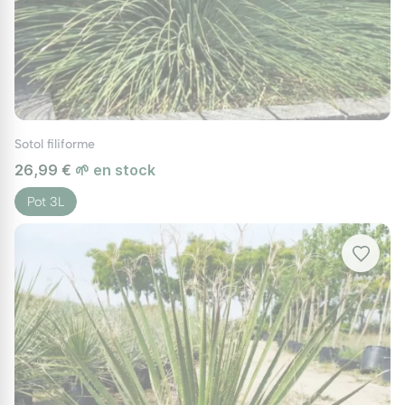
Sotol filiforme
26,99 €
🌱 en stock
Pot 3L