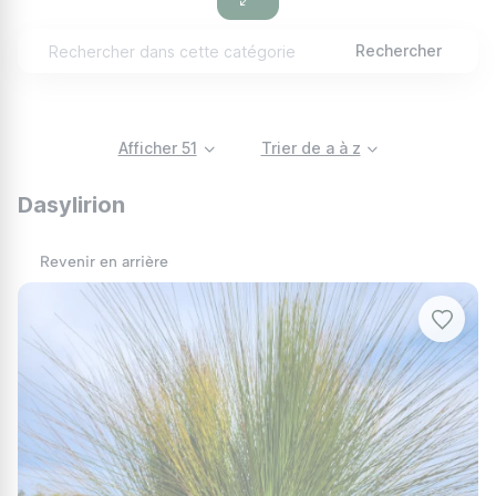
espèces distinctes, chacune offrant une
touche unique aux jardins secs et
Rechercher
méditerranéens. Avec son allure architecturale
et ses feuilles en forme de rubans épineux, le
Dasylirion est non seulement un choix
Afficher 51
Trier de a à z
esthétique pour les jardins mais aussi une
plante robuste qui demande peu d'entretien.
Dasylirion
Caractéristiques du Dasylirion
Revenir en arrière
Le Dasylirion se distingue par sa silhouette
atypique qui attire immédiatement l'œil. Ses
longues feuilles étroites et souvent dentelées
se déploient en rosette autour d'une tige
centrale. Ces feuilles peuvent atteindre
jusqu'à 1,5 mètre de long selon l'espèce et
varient en couleur, du vert vif au bleu-vert,