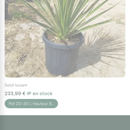
Sotol luisant
233,99 €
🌱 en stock
Pot 20-30 L Hauteur 8…