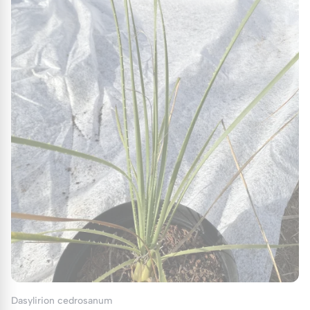
exposition en plein soleil, même s'il peut
tolérer une ombre légère. Le plein soleil
permet à la plante de développer des
couleurs plus intenses et de maintenir une
croissance vigoureuse.
Sol
: Un sol bien drainé est essentiel. Les
Dasylirions n'aiment pas l'excès d'humidité,
qui peut provoquer la pourriture des
racines. Un mélange de terre de jardin et
de sable grossier est idéal pour assurer un
drainage optimal.
Arrosage
: Bien que le Dasylirion soit
résistant à la sécheresse, un arrosage
régulier durant la période de croissance
(printemps-été) favorise un
développement sain. En hiver, réduisez
Dasylirion cedrosanum