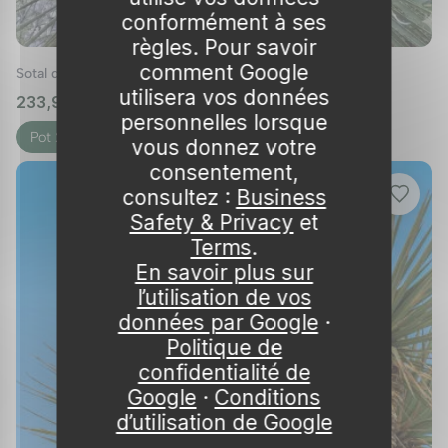
conformément à ses
règles. Pour savoir
comment Google
Sotal de parry
utilisera vos données
233,99 €
🌱 en stock
personnelles lorsque
Pot 20-30 L Hauteur 8…
vous donnez votre
consentement,
consultez :
Business
Safety & Privacy
et
Terms
.
En savoir plus sur
l’utilisation de vos
données par Google
·
Politique de
confidentialité de
Google
·
Conditions
d’utilisation de Google