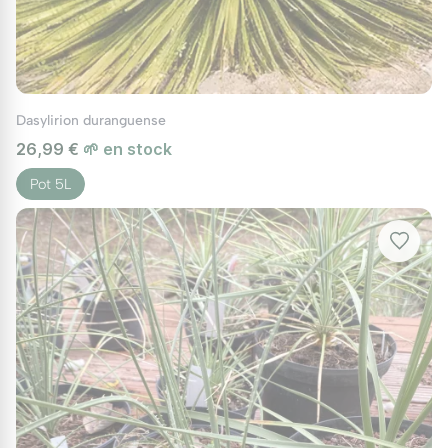
leur permettre de s'étaler librement.
La multiplication du Dasylirion se fait
principalement par
semis
, bien que cela puisse
prendre plusieurs années avant que la plante
Dasylirion duranguense
ne parvienne à maturité. Les graines doivent
26,99 €
🌱 en stock
être semées dans un substrat léger et
Pot 5L
drainant, à une température d'au moins 20°C
pour favoriser la germination. La patience est
de mise, car la croissance des jeunes plants
peut être lente.
Entretien du Dasylirion
Le Dasylirion est une plante nécessitant très
peu d'entretien, ce qui en fait un choix idéal
pour les jardiniers amateurs comme pour les
experts. Voici quelques conseils pour garder