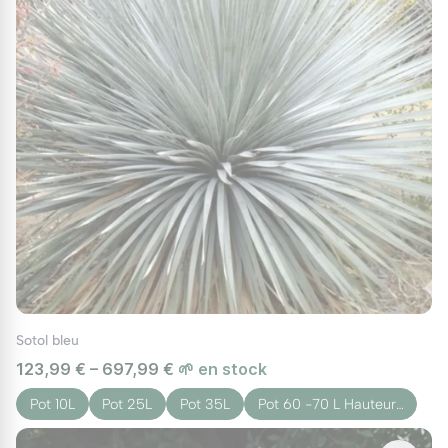
Sotol bleu
123,99 € – 697,99 €
🌱 en stock
Pot 10L
Pot 25L
Pot 35L
Pot 60 -70 L Hauteur…