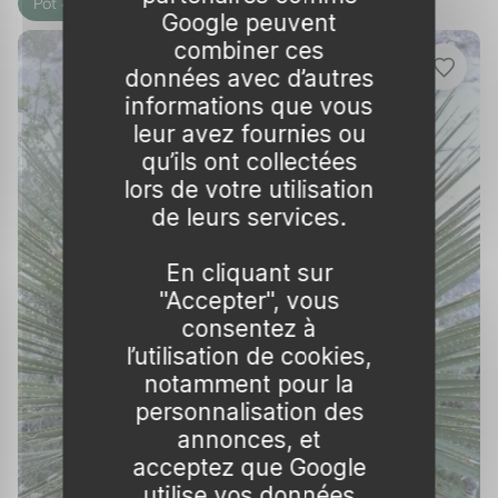
précieux pour les régions où l'eau est une
Pot 4L
Google peuvent
ressource limitée. De plus, son entretien
combiner ces
minimal permet aux jardiniers de profiter d'une
données avec d’autres
plante magnifique sans y consacrer beaucoup
informations que vous
de temps.
leur avez fournies ou
qu’ils ont collectées
Le Dasylirion est une plante exceptionnelle qui
lors de votre utilisation
combine esthétisme et robustesse. Que vous
de leurs services.
soyez un jardinier expérimenté ou débutant,
cette plante saura vous séduire par sa facilité
En cliquant sur
"Accepter", vous
de culture et son impact visuel.
consentez à
l’utilisation de cookies,
notamment pour la
personnalisation des
annonces, et
acceptez que Google
utilise vos données