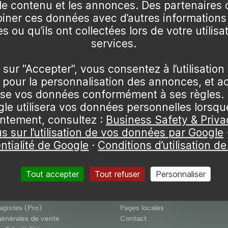
 le contenu et les annonces. Des partenaire
our la culture des plantes en pots, en jardinières, ou dir
ner ces données avec d’autres informations
triments, le terreau est spécialement formulé pour offri
s ou qu’ils ont collectées lors de votre utilisa
 plantes. Il est généralement composé de matières organ
services.
 la structure et la fertilité du sol.
Afficher 51
 sur "Accepter", vous consentez à l’utilisation
Terreau
pour la personnalisation des annonces, et a
lise vos données conformément à ses règles. 
nt des propriétés spécifiques adaptées à différents types 
 aucun résultat à afficher
e utilisera vos données personnelles lorsq
ntement, consultez :
Business Safety & Priva
us sur l’utilisation de vos données par Google
té de plantes d'intérieur et d'extérieur. Il est équilibré
ntialité de Google
·
Conditions d’utilisation d
la germination des graines. Ce terreau est fin et léger, pe
ique
Plan du site
Tout accepter
Tout refuser
Personnaliser
Accueil
ement pour les plantes d'intérieur à feuillage, ce terreau 
Articles
agistes (Pro)
Pages locales
générales de vente
Contact
: Ce mélange est particulièrement drainant, idéal pour l