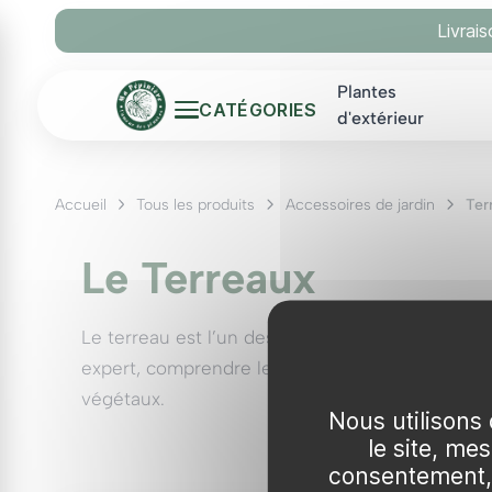
Panneau de gestion des cookies
Livrai
Plantes
CATÉGORIES
d'extérieur
Accueil
Tous les produits
Accessoires de jardin
Ter
Le Terreaux
Le terreau est l’un des éléments les plus crucia
expert, comprendre les différents types de terre
végétaux.
Nous utilisons 
Qu'est-ce que le Terreau
le site, me
consentement, 