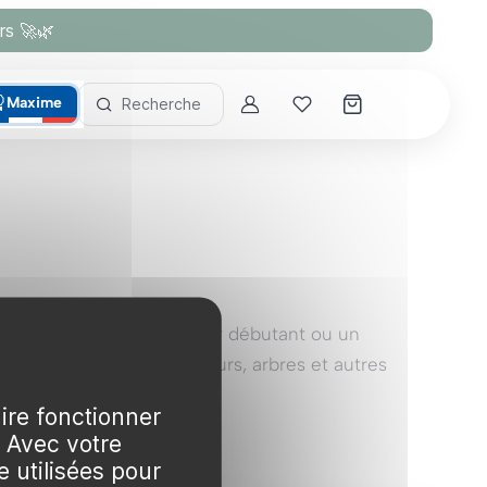
rs 🚀🌿
Maxime
Recherche
Account
Mes coups de cœur
 Que vous soyez un jardinier débutant ou un
 la croissance de vos fleurs, arbres et autres
aire fonctionner
. Avec votre
 utilisées pour