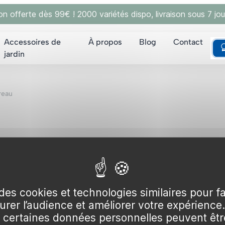
son offerte dès 99€ ! 2000 variétés dispo, livraison sous 7 jou
Accessoires de
À propos
Blog
Contact
jardin
reau
ux pour assurer la santé et la prospérité de vos plantes.
au et leur utilisation optimale peut grandement influencer
des cookies et technologies similaires pour f
 ?
surer l’audience et améliorer votre expérience
certaines données personnelles peuvent être