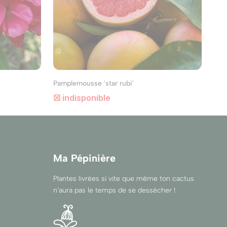
ures, et utilisez des jardinières de différentes
votre espace.
extérieur, quel qu'il soit. Avec une bonne
auté. N'hésitez pas à expérimenter avec
Pamplemousse 'star rubi'
☒ indisponible
Ma Pépinière
Plantes livrées si vite que même ton cactus
n’aura pas le temps de se dessécher !