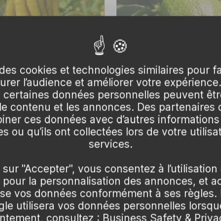
rées
tunias, et les calibrachoas sont idéales pour apporter de
mment.
des cookies et technologies similaires pour f
surer l’audience et améliorer votre expérience
 de Bouddha
Citron vert
certaines données personnelles peuvent être
antes grimpantes comme le jasmin, la glycine ou les rosie
 le contenu et les annonces. Des partenaire
 116,99 €
🌱 en stock
26,99 € – 116,99 €
🌱 en s
de la hauteur et de l'ombre.
ner ces données avec d’autres informations
ffe
Pot 5L Touffe
Pot 5L Tige
Pot 10L
Pot 1.5L Tige
Pot 5L Tige
Pot
s ou qu’ils ont collectées lors de votre utilisa
services.
e et le romarin sont non seulement utiles en cuisine, ma
 sur "Accepter", vous consentez à l’utilisation
ont faciles à entretenir.
pour la personnalisation des annonces, et a
lise vos données conformément à ses règles. 
e utilisera vos données personnelles lorsq
ntement, consultez :
Business Safety & Priva
rias et les sedums, sont parfaites pour les balcons ensol