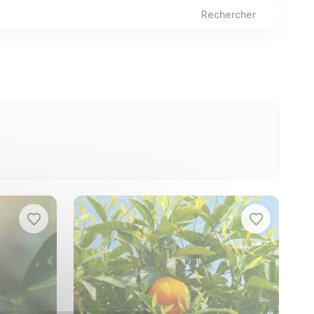
e un véritable refuge pour les pollinisateurs,
Rechercher
acteurs :
taines plantes préfèrent le plein soleil, tandis
 compactes, tandis que les grands espaces
ivernales. Certaines plantes sont plus