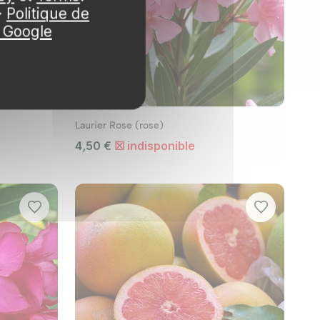
·
Politique de
e Google
tes ajoutent une structure à votre balcon et
Laurier Rose (rose)
4,50 €
☒ indisponible
s plantes en pot ont tendance à sécher plus
ance pour favoriser une floraison abondante.
 de ravageurs. Un traitement préventif peut