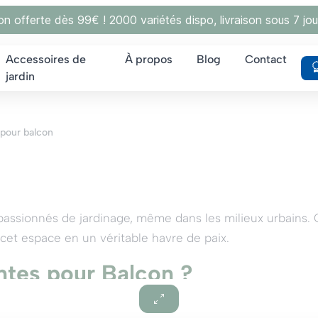
son offerte dès 99€ ! 2000 variétés dispo, livraison sous 7 jou
Accessoires de
À propos
Blog
Contact
jardin
 pour balcon
passionnés de jardinage, même dans les milieux urbains. 
 cet espace en un véritable havre de paix.
ntes pour Balcon ?
t une touche de verdure et de couleur à votre espace, m