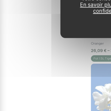
En savoir pl
idéales pour ceux qui cherchent à minimiser l'en
confide
5. Plantes Persistantes
Pour une verdure toute l'année, optez pour des 
restent attractives même en hiver.
Oranger
Conseils d'Entretien
26,09 € –
Pot 1.5L Tig
Pour que vos plantes de balcon s'épanouissent, 
Arrosage :
Adaptez la fréquence d'arrosage e
rapidement que celles en pleine terre.
Fertilisation :
Apportez un engrais adapté aux 
Contrôle des maladies :
Surveillez régulière
éviter des infestations.