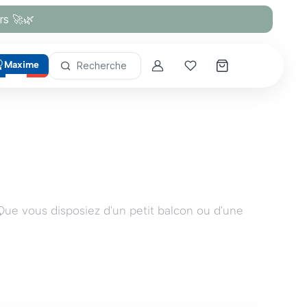
rs 🚀🌿
Maxime
Recherche
Account
Mes coups de cœur
Que vous disposiez d'un petit balcon ou d'une
ais elles contribuent également à améliorer la