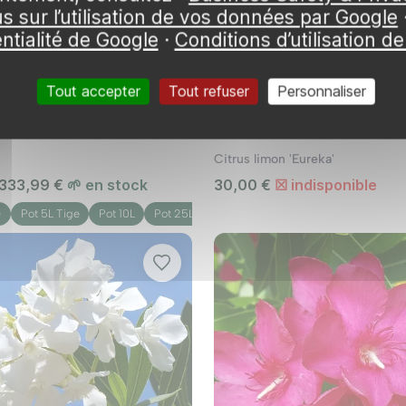
us sur l’utilisation de vos données par Google
tretien.
ntialité de Google
·
Conditions d’utilisation d
Tout accepter
Tout refuser
Personnaliser
plantes persistantes comme le lierre ou le buis. Ces plan
Citrus limon 'Eureka'
 333,99 €
🌱 en stock
30,00 €
☒ indisponible
e
Pot 5L Tige
Pot 10L
Pot 25L
Pot 45L
voici quelques conseils d'entretien :
n fonction des besoins spécifiques de chaque plante. Le
plantes en pot tous les mois pendant la saison de croiss
ment vos plantes pour détecter les signes de maladies ou