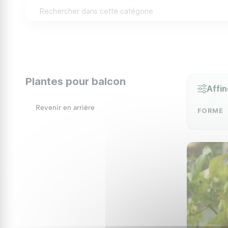
qualité de l'air, à réduire le bruit et à créer u
comme les abeilles et les papillons, favorisant ai
Choisir les Bonnes Plant
Lorsque vous choisissez des plantes pour votre 
Plantes pour balcon
Affin
L'ensoleillement :
Observez la quantité de sole
Revenir en arrière
que d'autres prospèrent à l'ombre.
FORME
La taille de l'espace :
Évaluez la surface disp
peuvent abriter des plantes grimpantes ou d
Le climat :
Tenez compte des conditions clima
résistantes que d'autres.
Idées de Plantes pour Ba
Voici quelques suggestions de plantes qui se pr