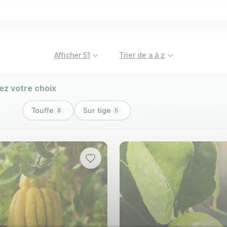
n environnement apaisant. De plus, un balcon fleuri peut êtr
nsi la biodiversité.
es
Afficher 51
Trier de a à z
balcon, il est important de prendre en compte plusieurs f
ez votre choix
il que votre balcon reçoit tout au long de la journée. Cer
Touffe
Sur tige
8
5
onible. Les petits balcons peuvent accueillir des plantes
es arbustes.
tiques de votre région, en particulier des températures h
lcon
êtent parfaitement à la culture en balcon :