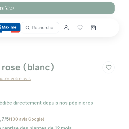
rs 🚀🌿
Maxime
Recherche
Account
Mes coups de cœur
 rose (blanc)
outer votre avis
édiée directement depuis nos pépinières
,7/5
(100 avis Google)
 reprise des plantes de 12 mois