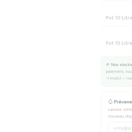
Pot 10 Lit
Pot 15 Lit
🌱
Nos stocks
paiement, vo
~1 mois) — no
Prévene
Laissez votr
nouveau disp