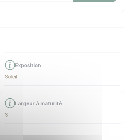
Exposition
Soleil
Largeur à maturité
3