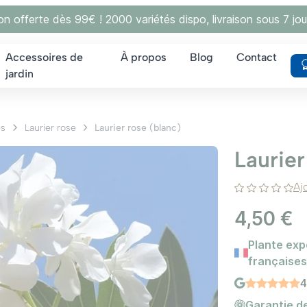
son offerte dès 99€ ! 2000 variétés dispo, livraison sous 7 jou
Accessoires de
À propos
Blog
Contact
jardin
es
Laurier rose
Laurier rose (blanc)
Laurier
Aj
4,50 €
Plante exp
françaises
4
Garantie de