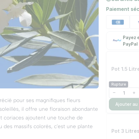
Paiement séc
Payez e
PayPal
Pot 1.5 Lit
Rupture
précié pour ses magnifiques fleurs
Ajouter au
soleillés, il offre une floraison abondante
 et coriaces ajoutent une touche de
u des massifs colorés, c'est une plante
Pot 3 Litr