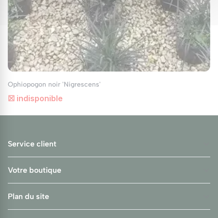
peut être utilisée de diverses manières dans le
jardin :
Couvre-sol :
Grâce à son feuillage dense et
persistant, l’Ophiopogon est idéal comme
couvre-sol dans les zones ombragées. Il
crée un tapis végétal attrayant et peut être
Ophiopogon noir 'Nigrescens'
utilisé pour stabiliser les sols sur les pentes
☒ indisponible
douces.
Bordures :
L'Ophiopogon apporte une
texture fine et un contraste de couleur
Service client
intéressant, surtout lorsque planté avec des
vivaces à larges feuilles ou des graminées
Votre boutique
ornementales. Dans les massifs, il peut
servir de transition entre des plantes plus
Plan du site
hautes et le sol, ou être utilisé pour
encadrer un chemin.