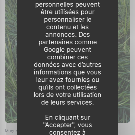
Culture de l'Ophiopogon
personnelles peuvent
être utilisées pour
L'Ophiopogon est une plante relativement
personnaliser le
facile à cultiver, ce qui en fait un excellent
contenu et les
choix pour les jardiniers de tous niveaux. Voici
annonces. Des
quelques conseils pour réussir sa culture :
partenaires comme
Google peuvent
Exposition
combiner ces
données avec d’autres
L’Ophiopogon préfère les endroits mi-
informations que vous
ombragés ou ombragés, bien qu’il puisse
leur avez fournies ou
tolérer une certaine exposition au soleil,
qu’ils ont collectées
surtout si le sol reste frais. Évitez cependant
lors de votre utilisation
les emplacements trop ensoleillés, qui
de leurs services.
pourraient brûler les feuilles délicates, en
particulier celles des variétés au feuillage
En cliquant sur
sombre.
"Accepter", vous
Muguet du Japon
consentez à