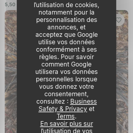
Sol
l’utilisation de cookies,
5,50 €
☒ indisponible
notamment pour la
Un sol bien drainé est essentiel pour
personnalisation des
l'Ophiopogon. Il préfère les sols riches en
annonces, et
humus, légèrement acides à neutres. Pour
acceptez que Google
améliorer la rétention d'eau tout en évitant les
utilise vos données
excès, vous pouvez ajouter du compost ou de
conformément à ses
la matière organique lors de la plantation.
règles. Pour savoir
comment Google
Arrosage
utilisera vos données
L'Ophiopogon aime les sols frais, mais il est
personnelles lorsque
vous donnez votre
important de ne pas le noyer. Arrosez
consentement,
régulièrement, surtout durant les périodes de
consultez :
Business
sécheresse, mais veillez à ce que l’eau ne
Safety & Privacy
et
stagne pas, ce qui pourrait entraîner la
Terms
.
pourriture des racines.
En savoir plus sur
l’utilisation de vos
Fertilisation