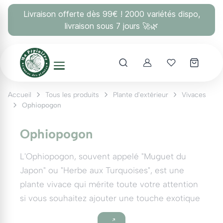
Panneau de gestion des cookies
Livraison offerte dès 99€ ! 2000 variétés dispo,
livraison sous 7 jours 🚀🌿
Account
Mes coups 
Accueil
Tous les produits
Plante d'extérieur
Vivaces
Ophiopogon
Ophiopogon
L'Ophiopogon, souvent appelé "Muguet du
Japon" ou "Herbe aux Turquoises", est une
plante vivace qui mérite toute votre attention
si vous souhaitez ajouter une touche exotique
et élégante à votre jardin. Cette plante, qui