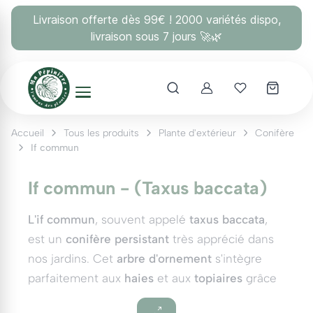
Panneau de gestion des cookies
Livraison offerte dès 99€ ! 2000 variétés dispo,
livraison sous 7 jours 🚀🌿
Account
Mes coups 
Accueil
Tous les produits
Plante d'extérieur
Conifère
If commun
If commun - (Taxus baccata)
L'if commun
, souvent appelé
taxus baccata
,
est un
conifère persistant
très apprécié dans
nos jardins. Cet
arbre d'ornement
s'intègre
parfaitement aux
haies
et aux
topiaires
grâce
à sa
croissance lente
et à son feuillage dense.