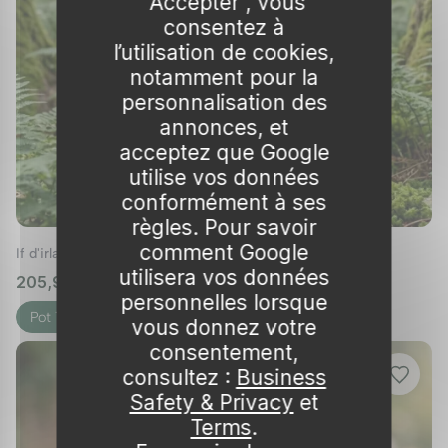
"Accepter", vous
consentez à
En raison de sa longévité, l'if peut devenir un
l’utilisation de cookies,
élément clé dans votre aménagement,
notamment pour la
contribuant à créer un écosystème stable et
personnalisation des
annonces, et
durable. Son feuillage dense offre également
acceptez que Google
un abri contre les intempéries pour de
utilise vos données
nombreuses petites créatures.
conformément à ses
Conseils de plantation et d'entretien
règles. Pour savoir
comment Google
If d'irlande 'Fastigiata'
Emplacement :
Choisir un endroit ensoleillé
utilisera vos données
205,99 €
🌱 en stock
à mi-ombre.
personnelles lorsque
Sol :
Préférer un sol bien drainé et
Pot 12L
vous donnez votre
légèrement acide.
consentement,
Arrosage :
Maintenir une humidité
consultez :
Business
Safety & Privacy
et
constante les premières années.
Terms
.
Taille :
Tailler annuellement pour maintenir