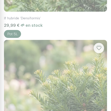
traitement à base de savon insecticide ou
d'huile de neem peut être efficace.
D'autre part, une surveillance régulière est
If hybride 'Densiformis'
29,99 €
🌱 en stock
nécessaire pour détecter rapidement toute
apparition de champignons ou d'autres
Pot 5L
maladies. Si des signes de maladie
apparaissent, il pourrait être utile d'appliquer
un fongicide adapté ou de consulter un
professionnel pour déterminer le meilleur plan
d'action.
L'if commun
ou
taxus baccata
est
indéniablement une plante polyvalente et
précieuse pour l'aménagement des jardins. Sa
capacité à être façonné en diverses formes,
associée à sa longue durée de vie et à ses