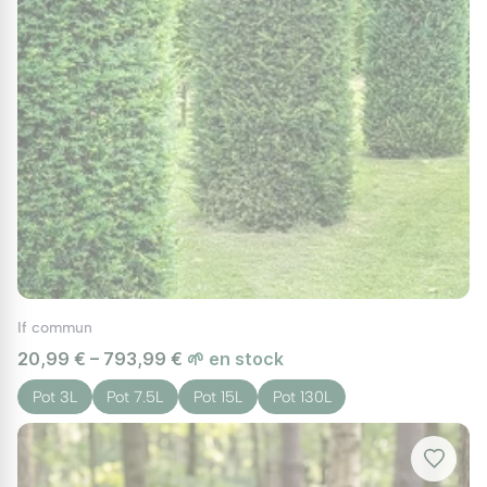
est lente, mais il peut vivre plusieurs centaines
d'années, ce qui en fait un investissement
durable pour l'aménagement paysager.
Utilisations paysagères
Le
taxus baccata
est couramment utilisé
comme
arbre d'ornement
. Sa résistance et sa
capacité à être taillé de manière précise en
font un choix populaire pour les
topiaires
. De
plus, ses propriétés de
conifère persistant
le
rendent idéal pour les
haies
, offrant un écran
If commun
vert toute l'année.
20,99 € – 793,99 €
🌱 en stock
D'autres usages incluent la plantation en isolé
Pot 3L
Pot 7.5L
Pot 15L
Pot 130L
ou en alignement pour structurer un jardin.
Grâce à son port élégant et à sa densité de
feuillage, il sert aussi à créer des brise-vue