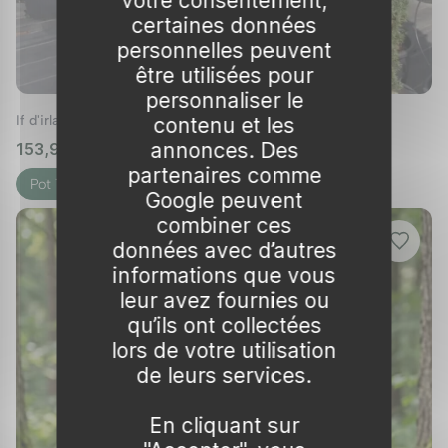
votre consentement,
années suivant la plantation, un arrosage
certaines données
personnelles peuvent
régulier est crucial pour assurer une bonne
être utilisées pour
reprise.
personnaliser le
Bénéfices écologiques et conseils
If d'irlande 'Fastigiata robusta'
contenu et les
pratiques
annonces. Des
153,99 € – 317,99 €
🌱 en stock
partenaires comme
Avantages pour la biodiversité
Pot 15L
Pot 30L
Google peuvent
L'if commun
joue un rôle important dans
combiner ces
données avec d’autres
l'équilibre écologique de votre jardin. En plus
informations que vous
de fournir un habitat pour diverses espèces
leur avez fournies ou
d'oiseaux et d'insectes, ses baies rouges
qu’ils ont collectées
(arilles) sont une source de nourriture
lors de votre utilisation
précieuse pour la faune locale durant l'hiver.
de leurs services.
Toutefois, il faut noter que ces baies sont
toxiques pour l'homme et doivent donc être
En cliquant sur
maniées avec précaution.