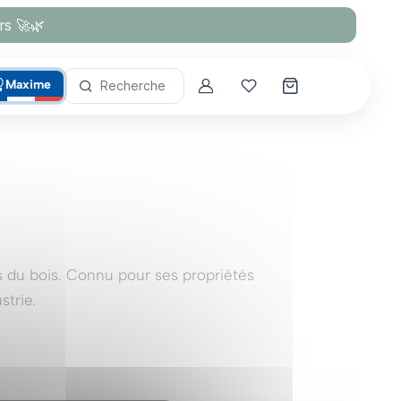
rs 🚀🌿
Maxime
Recherche
Account
Mes coups de cœur
s du bois. Connu pour ses propriétés
strie.