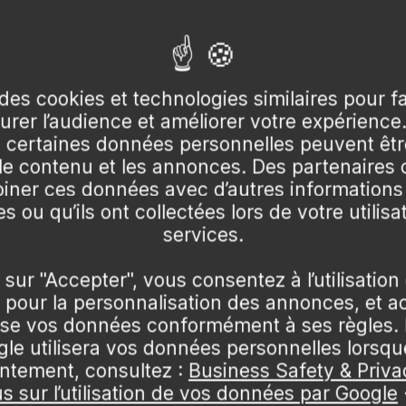
us le nom de
Picea abies
, appartient à la
famille des pinac
 distingue par ses aiguilles fines et acérées qui sont dis
stueuse et imposante.
des cookies et technologies similaires pour f
Afficher 51
Trier de a à z
surer l’audience et améliorer votre expérience
fine et écailleuse qui devient plus épaisse avec l'âge. Le
certaines données personnelles peuvent être
cônes contiennent les graines qui assurent la reproducti
 le contenu et les annonces. Des partenaire
ner ces données avec d’autres informations
s ou qu’ils ont collectées lors de votre utilisa
services.
premières années de sa vie. Il peut ajouter jusqu'à 60 cen
ès environ 20 ans. L'espérance de vie de l'épicéa varie 
 sur "Accepter", vous consentez à l’utilisation
longtemps.
pour la personnalisation des annonces, et a
lise vos données conformément à ses règles. 
'épicéa incluent un sol bien drainé, riche en nutriments, e
e utilisera vos données personnelles lorsq
acts et les périodes de sécheresse prolongées.
ntement, consultez :
Business Safety & Priva
us sur l’utilisation de vos données par Google
céa