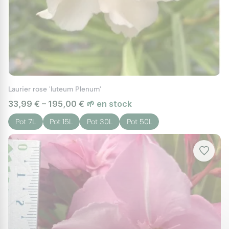
Laurier rose 'luteum Plenum'
33,99 € – 195,00 €
🌱 en stock
Pot 7L
Pot 15L
Pot 30L
Pot 50L