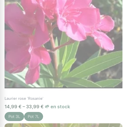
Laurier rose 'Rosanie'
14,99 € – 33,99 €
🌱 en stock
Pot 3L
Pot 7L