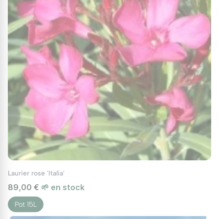
Laurier rose 'Italia'
89,00 €
🌱 en stock
Pot 15L