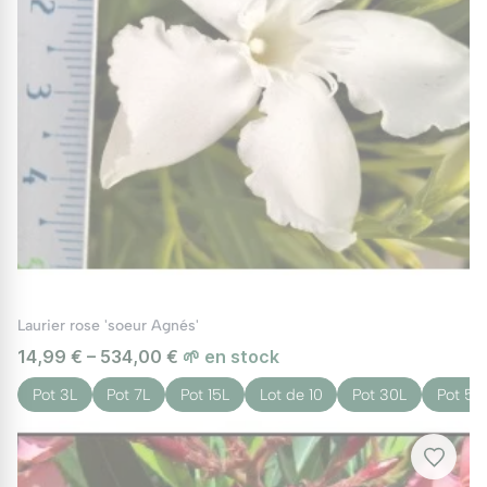
Laurier rose 'soeur Agnés'
14,99 € – 534,00 €
🌱 en stock
Pot 3L
Pot 7L
Pot 15L
Lot de 10
Pot 30L
Pot 50