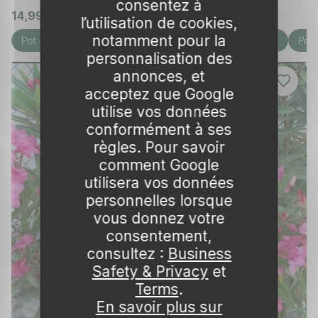
consentez à
14,99 € – 781,77 €
🌱 en stock
l’utilisation de cookies,
notamment pour la
Pot 3L
Pot 7L
Lot de 10
Pot 30L
Lot de 20
Pot
personnalisation des
annonces, et
acceptez que Google
utilise vos données
conformément à ses
règles. Pour savoir
comment Google
utilisera vos données
personnelles lorsque
vous donnez votre
consentement,
consultez :
Business
Safety & Privacy
et
Terms
.
En savoir plus sur