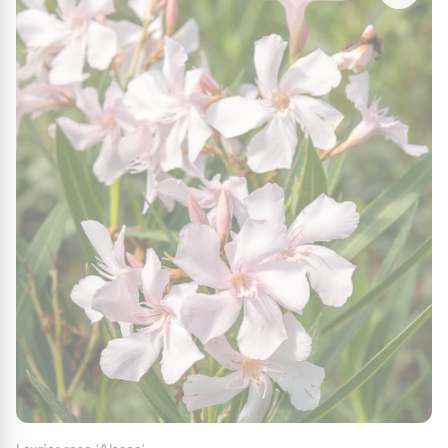
ensoleillé du sud de la France, ces pépinières
bénéficient de conditions idéales pour la
culture des lauriers roses. Grâce à un sol bien
drainé, une exposition généreuse au soleil, et
des températures souvent clémentes, les
lauriers y prospèrent naturellement, exprimant
tout leur potentiel esthétique et botanique.
L’équipe des Lauriers du Pont du Gard
combine tradition et innovation pour offrir des
plantes de haute qualité, répondant aux
attentes des jardiniers et des paysagistes
exigeants.
Des variétés françaises uniques et
innovantes
Les Lauriers du Pont du Gard ne se contentent