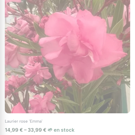
Les lauriers roses : une plante
polyvalente et décorative
Les lauriers roses des Lauriers du Pont du
Gard trouvent leur place dans divers
environnements :
Dans les jardins méditerranéens
: Idéal
pour des compositions évoquant le sud.
Sur les balcons et terrasses
: Adaptés aux
espaces restreints grâce à leur port
compact.
En haie ou bordure
: Parfaits pour des haies
esthétiques et fonctionnelles.
Plante isolée
: Une pièce maîtresse dans un
jardin ou une cour.
Laurier rose 'Emma'
14,99 € – 33,99 €
🌱 en stock
Conseils pour réussir avec Les Lauriers