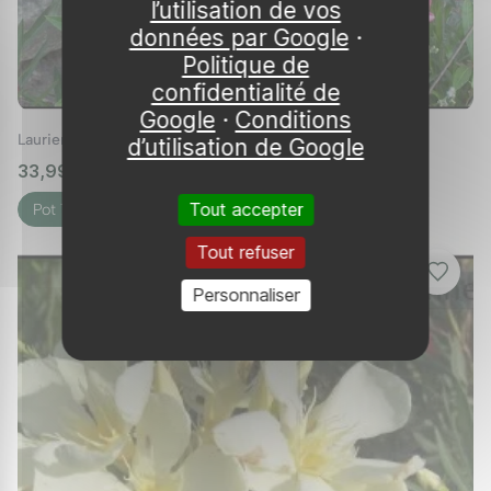
l’utilisation de vos
données par Google
·
Politique de
confidentialité de
Google
·
Conditions
Laurier rose 'Margaritha'
d’utilisation de Google
33,99 €
🌱 en stock
Tout accepter
Pot 7L
Tout refuser
Personnaliser