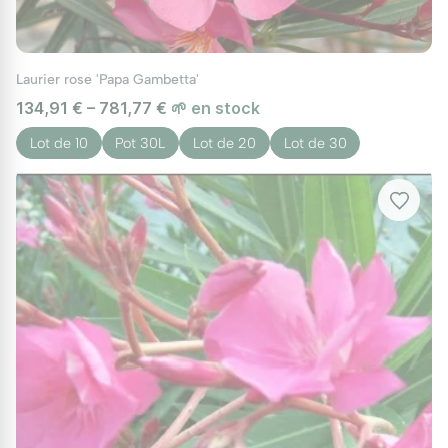
Laurier rose 'Papa Gambetta'
134,91 € – 781,77 €
🌱 en stock
Lot de 10
Pot 30L
Lot de 20
Lot de 30