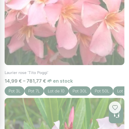
Laurier rose 'Tito Poggi'
14,99 € – 781,77 €
🌱 en stock
Pot 3L
Pot 7L
Lot de 10
Pot 30L
Pot 50L
Lot d