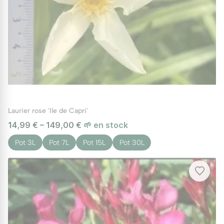
Laurier rose 'Ile de Capri'
14,99 € – 149,00 €
🌱 en stock
Pot 3L
Pot 7L
Pot 15L
Pot 30L