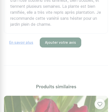
d’un rose soutenu très lumineux, bien doubles, et
tiennent plusieurs semaines. La plante est bien
Points forts
ramifiée, elle a très vite repris après plantation. Je
recommande cette variété sans hésiter pour un
Très grandes fleurs :
jusqu'à 7 cm de diamètre,
jardin plein de charme.
doubles, parmi les plus généreuses du genre.
Parfum intense :
fragrance perceptible aux beaux
jours, près d'une terrasse ou d'une fenêtre
En savoir plus
Ajouter votre avis
ouverte.
Variété historique :
obtenue en 1898, gage de
fiabilité et de pérennité.
Produits similaires