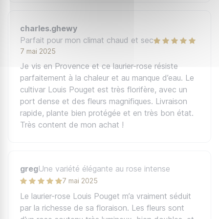
Sélectionnée à la fin du XIXᵉ siècle (1898), 'Louis
Pouget' est l'une des plus anciennes obtentions
charles.ghewy
encore largement diffusées. Sa longévité dans les
Parfait pour mon climat chaud et sec
7 mai 2025
catalogues témoigne de la qualité de sa floraison et
Je vis en Provence et ce laurier-rose résiste
de la fiabilité de son comportement, qui ont traversé
parfaitement à la chaleur et au manque d’eau. Le
plus d'un siècle de cultures.
cultivar Louis Pouget est très florifère, avec un
Utilisations au jardin
port dense et des fleurs magnifiques. Livraison
rapide, plante bien protégée et en très bon état.
'Louis Pouget' donne le meilleur de lui-même en
Très content de mon achat !
haie haute parfumée, en isolé spectaculaire ou en
fond de massif méditerranéen. Il s'associe
idéalement à
une autre variété rose double rustique
greg
Une variété élégante au rose intense
à floraison parfumée
pour densifier l'effet, ou
7 mai 2025
complète les nuances avec
un laurier rose blanc
Le laurier-rose Louis Pouget m’a vraiment séduit
double très parfumé
pour rythmer les abords d'une
par la richesse de sa floraison. Les fleurs sont
terrasse.