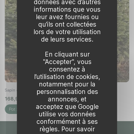
nombreuses maisons durant la saison festive.
données avec d’autres
informations que vous
L'importance culturelle et économique
leur avez fournies ou
du sapin de Noël
qu’ils ont collectées
lors de votre utilisation
Sapin naturel vs sapin artificiel
de leurs services.
À l'approche des fêtes, une question revient
souvent : choisir un
sapin naturel
ou opter
En cliquant sur
pour un
sapin artificiel
? Chacun a ses
"Accepter", vous
consentez à
avantages et inconvénients. Les amateurs de
l’utilisation de cookies,
tradition et de nature penchent souvent pour
notamment pour la
un sapin naturel, mais ceux qui recherchent la
Sapin du caucase
personnalisation des
durabilité et la praticité peuvent préférer le
annonces, et
168,99 € – 890,99 €
🌱 en stock
sapin artificiel.
acceptez que Google
Pot 20L
Pot 130L
utilise vos données
Un
sapin naturel
, comme le
sapin nordmann
conformément à ses
ou le
sapin épicéa
, offre un parfum
règles. Pour savoir
authentique et une présence rafraîchissante.