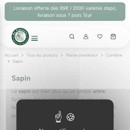
Panneau de gestion des cookies
Livraison offerte dès 99€ ! 2000 variétés dispo,
livraison sous 7 jours 🚀🌿
Account
Mes coups 
Accueil
Tous les produits
Plante d'extérieur
Conifère
Sapin
Sapin
Le
sapin
est bien plus qu’un simple
arbre
.
Symbole des hivers enneigés et cœur des
festivités de Noël, ce conifère majestueux est
profondément enraciné dans notre culture et
notre environnement. Mais que savez-vous