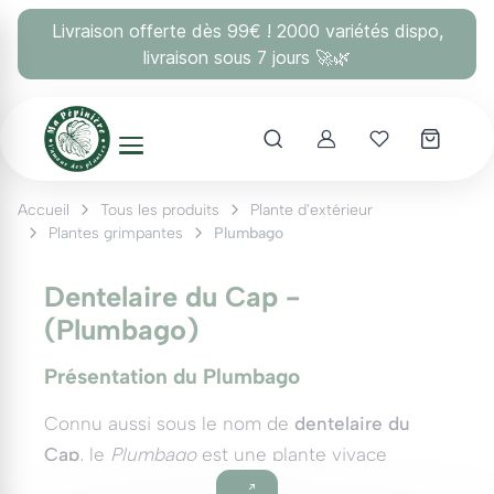
Panneau de gestion des cookies
Livraison offerte dès 99€ ! 2000 variétés dispo,
livraison sous 7 jours 🚀🌿
Account
Mes coups 
Accueil
Tous les produits
Plante d'extérieur
Plantes grimpantes
Plumbago
Dentelaire du Cap -
(Plumbago)
Présentation du Plumbago
Connu aussi sous le nom de
dentelaire du
Cap
, le
Plumbago
est une plante vivace
originaire d’Afrique du Sud. Apprécié pour ses