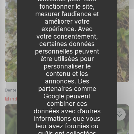
fonctionner le site,
massif.
mesurer l’audience et
Conditions de Culture du Plumbago
améliorer votre
expérience. Avec
Exposition et Sol
votre consentement,
Le Plumbago aime le soleil. Pour une floraison
certaines données
abondante, placez-le dans un endroit où il
personnelles peuvent
être utilisées pour
recevra au moins
6 heures de soleil
par jour. Il
personnaliser le
tolère une ombre légère, bien que cela puisse
contenu et les
réduire quelque peu sa floraison. Il s’adapte à
annonces. Des
différents types de sols, mais préfère un sol
partenaires comme
Dentelaire du Cap 'alba'
bien drainé, légèrement acide à neutre. L’ajout
Google peuvent
☒ indisponible
de matière organique peut améliorer sa
combiner ces
floraison.
données avec d’autres
informations que vous
Arrosage
leur avez fournies ou
Bien que tolérant à la
qu’ils ont collectées
sécheresse
une fois