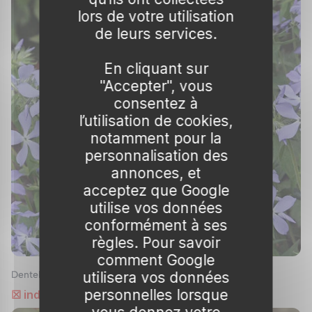
lors de votre utilisation
bien établi, le Plumbago nécessite un arrosage
de leurs services.
régulier pendant les périodes de forte chaleur.
Veillez à laisser sécher le sol entre deux
En cliquant sur
arrosages pour éviter l’excès d’humidité, qui
"Accepter", vous
pourrait entraîner la pourriture des racines.
consentez à
l’utilisation de cookies,
Protection Hivernale
notamment pour la
Le Plumbago est sensible au gel. Dans les
personnalisation des
régions où les températures descendent
annonces, et
acceptez que Google
régulièrement sous 0°C, il est conseillé de le
utilise vos données
cultiver en pot pour pouvoir le rentrer en
conformément à ses
hiver. En pleine terre, un paillage au pied de la
règles. Pour savoir
plante ou un voile d’hivernage peut aider à la
comment Google
protéger des basses températures.
utilisera vos données
Dentelaire du Cap bleu
personnelles lorsque
☒ indisponible
Entretien du Plumbago