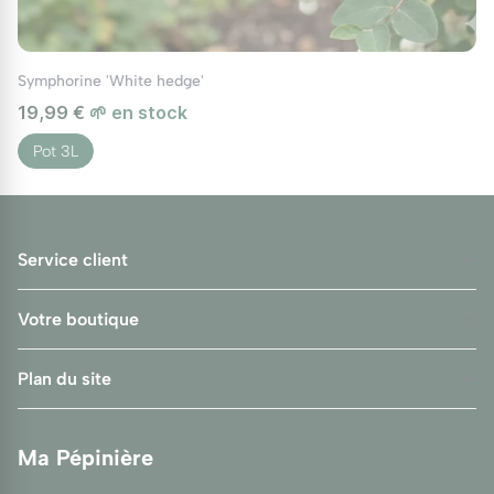
l'année suivante, après avoir survécu à leur
première saison de croissance.
Symphorine 'White hedge'
Utilisations paysagères de la symphorine
19,99 €
🌱 en stock
Aménagement de jardins
Pot 3L
Grâce à ses baies attractives et à son feuillage
décoratif, la symphorine est une excellente
option pour embellir différentes parties du
Service client
jardin. Incorporée dans des massifs ou utilisée
en haie, elle apporte une touche originale et
Votre boutique
colorée.
Plan du site
Elle se marie bien avec d'autres
arbustes
ornementaux
, notamment ceux ayant des
floraisons complémentaires comme le lilas ou
Ma Pépinière
l'hortensia. Grâce à sa taille raisonnable, elle