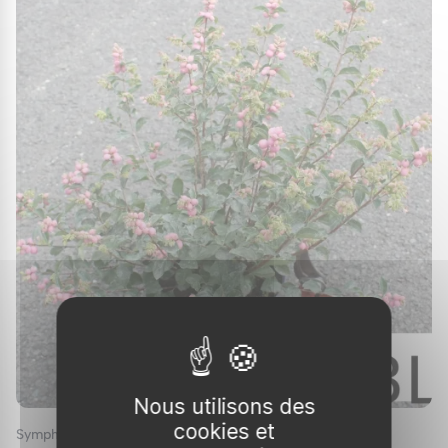
Ce petit arbuste apprécie les sols bien drainés,
mais peut tolérer une gamme assez large de
types de sol, y compris les sols pauvres ou
légèrement calcaires. Cela en fait une plante
très polyvalente et facile à cultiver dans votre
jardin.
Planter la symphorine
Période de plantation idéale
Pour garantir une bonne reprise de la plante, il
est recommandé de planter la symphorine au
début de l'automne ou au printemps. Ces
périodes permettent à l'arbuste de s'établir
avant de subir les rigueurs de l'hiver ou les
Nous utilisons des
chaleurs estivales.
cookies et
Symphorine 'Magical candy'