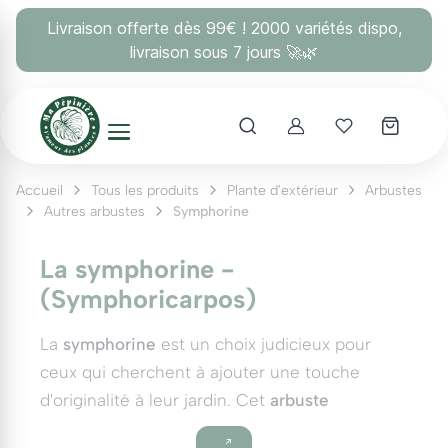
Panneau de gestion des cookies
Livraison offerte dès 99€ ! 2000 variétés dispo,
livraison sous 7 jours 🚀🌿
Account
Mes coups 
Accueil
Tous les produits
Plante d'extérieur
Arbustes
Autres arbustes
Symphorine
La symphorine -
(Symphoricarpos)
La
symphorine
est un choix judicieux pour
ceux qui cherchent à ajouter une touche
d'originalité à leur jardin. Cet
arbuste
ornemental
de la
famille des caprifoliaceae
se