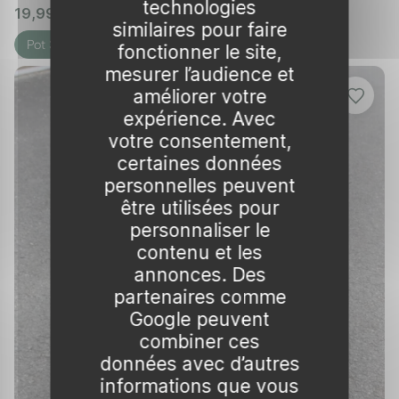
technologies
S'assurer que le sol est bien préparé est
19,99 €
🌱 en stock
similaires pour faire
crucial. Il est conseillé de creuser un trou deux
Pot 3L
fonctionner le site,
fois plus grand que la motte de la plante.
mesurer l’audience et
Ajouter du compost ou un fertilisant organique
améliorer votre
peut aussi favoriser une croissance saine dès
expérience. Avec
le départ.
votre consentement,
certaines données
Conseils pratiques pour la plantation
personnelles peuvent
être utilisées pour
Voici quelques étapes à suivre pour
planter
personnaliser le
correctement une symphorine :
contenu et les
Choisir un emplacement approprié en
annonces. Des
partenaires comme
pleine lumière ou à mi-ombre.
Google peuvent
Amender le sol avec du compost pour
combiner ces
améliorer sa structure.
données avec d’autres
Creuser un trou suffisamment grand pour
informations que vous
accueillir les racines sans les entasser.