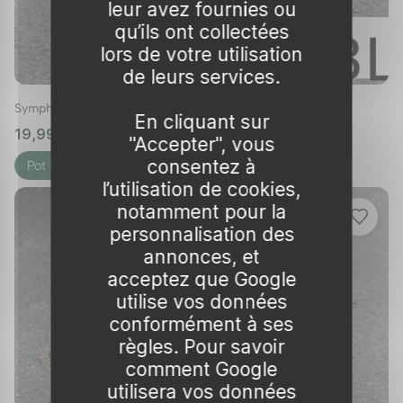
leur avez fournies ou
Placer l'arbuste au centre du trou et remplir
qu’ils ont collectées
avec le mélange de terre et compost.
lors de votre utilisation
Tasser légèrement le sol autour de la base
de leurs services.
et arroser abondamment après la
Symphorine 'Magical galaxy'
En cliquant sur
plantation.
19,99 €
🌱 en stock
"Accepter", vous
Entretenir la symphorine
consentez à
Pot 3L
l’utilisation de cookies,
Arrosage et fertilisation
notamment pour la
La symphorine demande peu d'entretien une
personnalisation des
annonces, et
fois établie. Les arrosages réguliers sont
acceptez que Google
nécessaires durant les premiers mois suivant
utilise vos données
la plantation. Par la suite, elle pourra supporter
conformément à ses
des périodes de sécheresse modérées.
règles. Pour savoir
comment Google
Une fertilisation annuelle avec un engrais
utilisera vos données
équilibré favorise une floraison abondante et