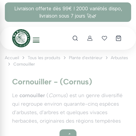
Panneau de gestion des cookies
Livraison offerte dès 99€ ! 2000 variétés dispo,
livraison sous 7 jours 🚀🌿
Account
Mes coups 
Accueil
Tous les produits
Plante d'extérieur
Arbustes
Cornouiller
Cornouiller - (Cornus)
Le
cornouiller
(
Cornus
) est un genre diversifié
qui regroupe environ quarante-cinq espèces
d’arbustes, d’arbres et quelques vivaces
herbacées, originaires des régions tempérées
de l'hémisphère Nord. Ces plantes