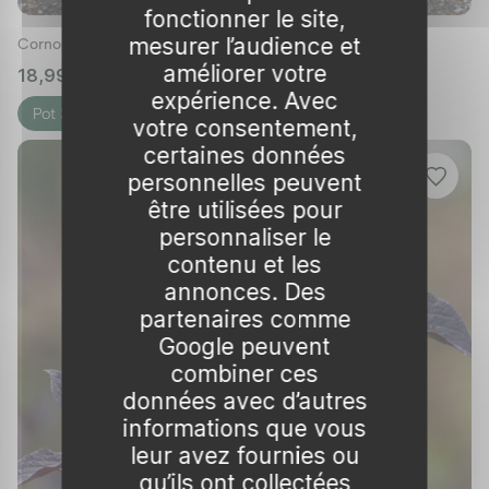
fonctionner le site,
mesurer l’audience et
Cornouiller blanc 'Gouchaultii'
améliorer votre
18,99 € – 37,99 €
🌱 en stock
expérience. Avec
Pot 3L
Pot 7.5L
votre consentement,
certaines données
personnelles peuvent
être utilisées pour
personnaliser le
contenu et les
annonces. Des
partenaires comme
Google peuvent
combiner ces
données avec d’autres
informations que vous
leur avez fournies ou
qu’ils ont collectées