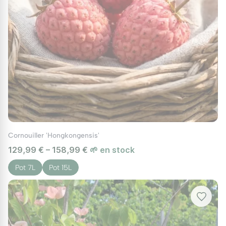
Période de Plantation
La meilleure période pour planter un
cornouiller est à l'automne ou au début du
printemps. Creusez un trou deux fois plus
large que la motte et placez l'arbuste de
manière à ce que le haut de la motte soit au
niveau du sol. Rebouchez avec un mélange de
terre et de compost, puis arrosez
abondamment.
Cornouiller 'Hongkongensis'
129,99 € – 158,99 €
🌱 en stock
Entretien des Cornouillers
Pot 7L
Pot 15L
Arrosage :
Arrosez régulièrement durant les
premières années pour un bon
enracinement. Une fois établis, les
cornouillers tolèrent une certaine