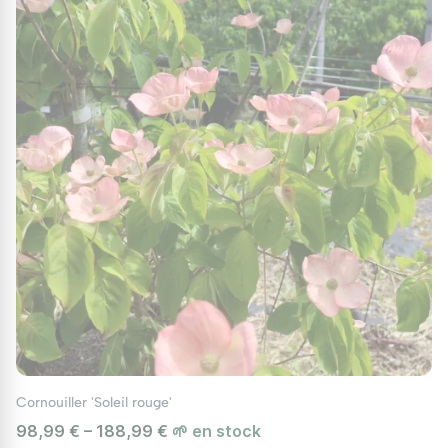
sécheresse, mais préfèrent un sol
constamment humide.
Taille :
Une taille légère après la floraison
est conseillée pour maintenir la forme de
l'arbuste et encourager une croissance
vigoureuse des tiges colorées.
Fertilisation :
Un apport annuel de compost
ou d’engrais équilibré au printemps aide à
soutenir la floraison et la santé du feuillage.
Utilisation des Cornouillers en
Aménagement Paysager
Les cornouillers sont très polyvalents et
peuvent être utilisés de différentes manières
dans le jardin :
Cornouiller 'Soleil rouge'
98,99 € – 188,99 €
🌱 en stock
Massifs et Bordures :
Les cornouillers à