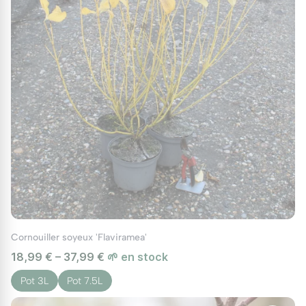
Cornouiller soyeux 'Flaviramea'
18,99 € – 37,99 €
🌱 en stock
Pot 3L
Pot 7.5L