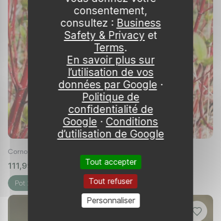
consentement,
consultez :
Business
Safety & Privacy
et
Terms
.
En savoir plus sur
l’utilisation de vos
données par Google
·
Politique de
confidentialité de
Google
·
Conditions
d’utilisation de Google
Cornouiller blanc de Sibérie
Tout accepter
111,99 €
🌱 en stock
Tout refuser
Pot 20L
Personnaliser