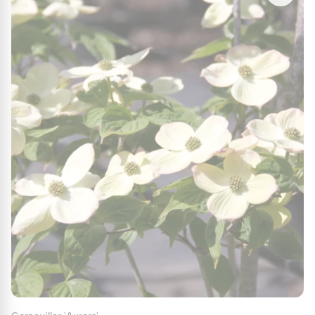
colorées qui peuvent être blanches, roses
ou jaunes, apportant une touche de
couleur spectaculaire au printemps.
Tiges et Écorces :
Certaines espèces,
comme le
Cornus sanguinea
, sont connues
pour leurs tiges rouge vif ou jaune qui
apportent une touche décorative en hiver.
Fruits :
Les fruits charnus, souvent rouges
ou noirs, sont appréciés par les oiseaux et
contribuent à la biodiversité du jardin.
Avantages des Cornouillers dans votre
Jardin
Les cornouillers sont des plantes polyvalentes
qui apportent de nombreux avantages
écologiques et esthétiques :