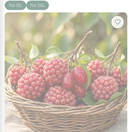
Pot 10L
Pot 20L
grandes bractées, comme le
Cornus florida
,
créent de superbes points focaux dans les
massifs et bordures.
Haies et Écrans :
Les espèces
buissonnantes, telles que le
Cornus
sericea
, sont parfaites pour des haies
denses et colorées offrant à la fois beauté
et intimité.
Sous-Bois :
Certaines espèces, comme le
Cornus canadensis
, prospèrent à l'ombre
partielle, idéales pour les zones de sous-
bois.
Zones Humides :
Les cornouillers tolérant
les sols humides, comme le
Cornus alba
,
sont excellents pour les jardins de pluie et
les bords de rivières.