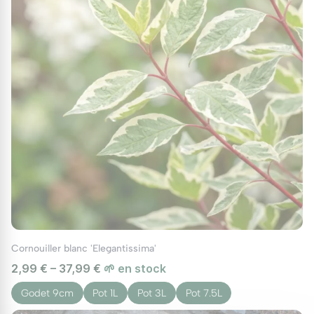
Les cornouillers sont des plantes
incroyablement variées et adaptées à tous les
types de jardins. Leurs attraits saisonniers, leur
robustesse et leur faible entretien en font des
éléments essentiels pour créer un jardin
dynamique et écologique. Que vous soyez un
jardinier débutant ou expérimenté, les
cornouillers sont un investissement durable et
précieux pour votre espace extérieur, ajoutant
couleur, structure et biodiversité tout au long
de l'année.
Cornouiller blanc 'Elegantissima'
2,99 € – 37,99 €
🌱 en stock
Godet 9cm
Pot 1L
Pot 3L
Pot 7.5L