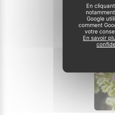
En cliquant
notamment 
22,99 €

Google uti
Pot 3L
comment Googl
votre conse
En savoir pl
confide