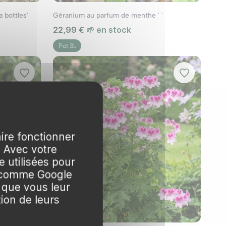
 bottles'
Géranium au parfum de menthe ' '
22,99 €
🌱 en stock
Associez-les avec des plantes comme les roses ou
Pot 3L
langez différentes variétés pour une explosion
te intéressant.
aire fonctionner
. Avec votre
 utilisées pour
d’autres plantes retombantes comme le lierre ou
s comme Google
 que vous leur
 de formes, de couleurs et de tailles permet
tion de leurs
inimum d’entretien, ils vous récompenseront par
g de la belle saison.