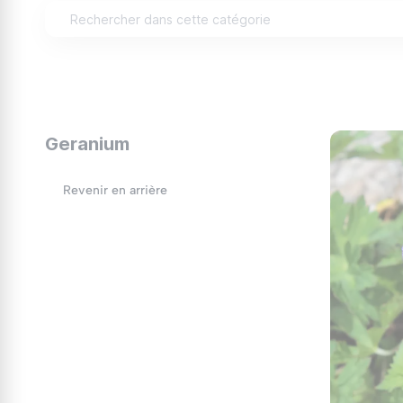
Le terme "géranium" est souvent utilisé pour dés
(
Pelargonium
). Les vrais géraniums, aussi appel
Ils se distinguent par leurs fleurs en forme de 
les pots. Leur popularité réside dans leur florai
1. Le Géranium Vivace (
Gera
Geranium
Les géraniums vivaces sont appréciés pour leur 
Revenir en arrière
le
Geranium 'Rozanne'
, célèbre pour ses grande
floraison prolifique et sa résistance aux maladie
2. Le Pélargonium (
Pelargo
Les pélargoniums sont les stars des balcons et d
Pélargonium zonale
: C’est le plus commun, a
Pélargonium lierre
: Avec son feuillage retomb
Pélargonium à grandes fleurs
: Ses fleurs im