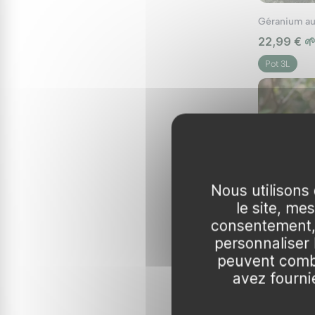
1. Dans les Bordures et Mass
22,99 €

Les géraniums vivaces sont parfaits pour créer 
Pot 3L
les lavandes pour un effet spectaculaire.
2. En Pots et Jardinières
Les pélargoniums, avec leurs couleurs vives, so
de couleurs, ou associez-les avec des plantes 
3. En Suspensions
Nous utilisons 
le site, me
consentement, 
Le pélargonium lierre, avec son port retombant,
personnaliser
les pétunias pour un effet volumineux et coloré
peuvent combi
Les géraniums sont des plantes incontournables
avez fournie
de les intégrer facilement à tous les types de 
une floraison généreuse et continue, apportant 