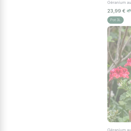
23,99 €

Pot 3L
Géranium au 