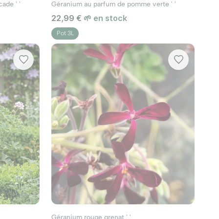
ade ' '
Géranium au parfum de pomme verte ' '
22,99 €
🌱 en stock
Pot 3L
Géranium rouge grenat ' '