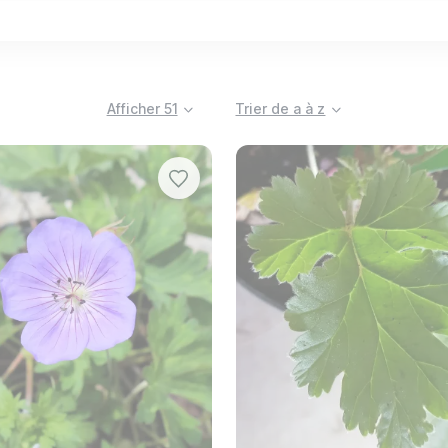
igner deux types de plantes très différentes : les vérita
és "géraniums vivaces", sont des plantes rustiques, parfait
coupe et leur feuillage délicat. Les pélargoniums, en reva
son spectaculaire et continue tout au long de la saison esti
Afficher 51
Trier de a à z
nium
)
robustesse et leur capacité à survivre aux hivers rigoureu
s fleurs bleu-violet qui fleurissent de mai à octobre, ou l
s.
nium
)
es terrasses. Il existe plusieurs types de pélargoniums :
vec ses feuilles rondes et ses fleurs en ombelles. Il est id
ant, il est parfait pour les suspensions et les jardinières.
posantes et souvent bicolores apportent une touche d'él