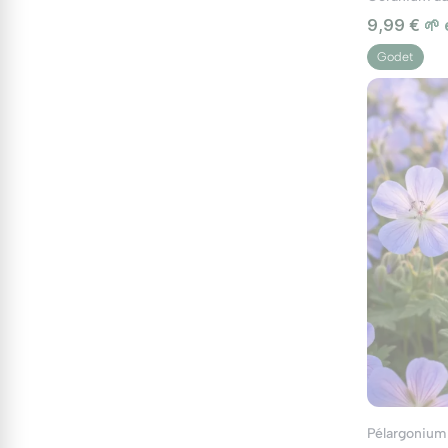
9,99 €
🌱
Godet
Pélargonium 