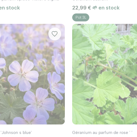
 en stock
22,99 €
🌱 en stock
Pot 3L
'Johnson s blue'
Géranium au parfum de rose ' '