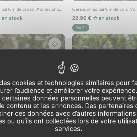
ifs
Géranium au parfum de citron 'Atomic snowflake'
Géranium au parfum de cola 'Cola
 en stock
22,99 €
🌱 en stock
des bordures colorées qui attireront les pollinisateurs. 
Pot 3L
nt idéaux pour décorer balcons, terrasses et fenêtres. Mé
à feuillage décoratif comme les heuchères pour un contras
des cookies et technologies similaires pour f
surer l’audience et améliorer votre expérience
certaines données personnelles peuvent être
 est parfait pour les suspensions. Il peut être associé à 
 le contenu et les annonces. Des partenaire
.
ner ces données avec d’autres informations
 pour tout amateur de jardinage. Leur diversité en termes
s ou qu’ils ont collectées lors de votre utilisa
services.
jardins, que ce soit en pleine terre ou en pot. Avec un m
une touche de gaieté à votre espace extérieur tout au lon