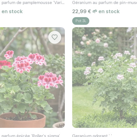
Géranium au parfum de pamplemousse 'Variegatum'
Géranium au parfum de pin-musc
 en stock
22,99 €
🌱 en stock
Pot 3L
parfum épicée 'Roller's sigma'
Geranium odorant ' '