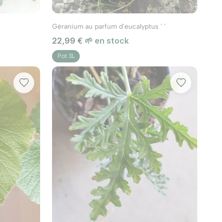
Géranium au parfum d'eucalyptus ' '
22,99 €
🌱 en stock
Pot 3L
its ensoleillés ou partiellement ombragés.
s bordures ou les zones plus ombragées du
ter que leurs racines ne pourrissent. Un
rement acide, tandis que les géraniums vivaces