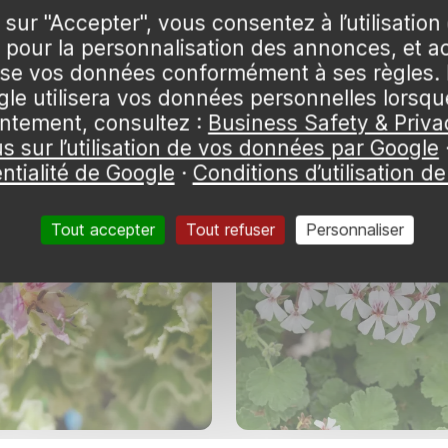
 sur "Accepter", vous consentez à l’utilisation
Géranium au parfum de menthe poivrée 'Lady plymouth'
Géranium au parfum de muscade 
pour la personnalisation des annonces, et a
 en stock
22,99 €
🌱 en stock
lise vos données conformément à ses règles. 
Pot 3L
e utilisera vos données personnelles lorsq
ntement, consultez :
Business Safety & Priva
us sur l’utilisation de vos données par Google
ntialité de Google
·
Conditions d’utilisation d
Tout accepter
Tout refuser
Personnaliser