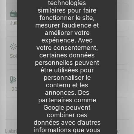
technologies
similaires pour faire
Récolte
fonctionner le site,
Juillet
mesurer l’audience et
améliorer votre
expérience. Avec
Exposition
votre consentement,
certaines données
Soleil
personnelles peuvent
être utilisées pour
personnaliser le
Rusticité
contenu et les
-20 °C
annonces. Des
partenaires comme
Google peuvent
combiner ces
données avec d’autres
informations que vous
L'abricotier 'Currot' est la variete d'abricot la plus