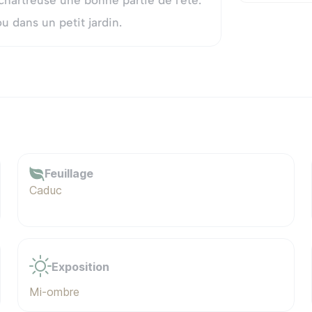
 chartreuse une bonne partie de l'été.
u dans un petit jardin.
Feuillage
Caduc
Exposition
Mi-ombre