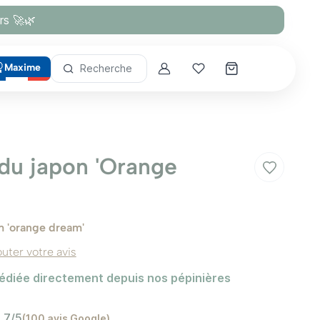
rs 🚀🌿
Maxime
Recherche
Account
Mes coups de cœur
 du japon 'Orange
 'orange dream'
outer votre avis
édiée directement depuis nos pépinières
,7/5
(100 avis Google)