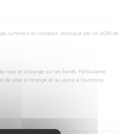
gé, lumineux et compact, distingué par un AGM de
 rose et d'orange sur les bords. Particularité
t de virer à l'orange et au jaune à l'automne.
ans les petits jardins. Sa couleur claire demande
0:10
0:40
▶