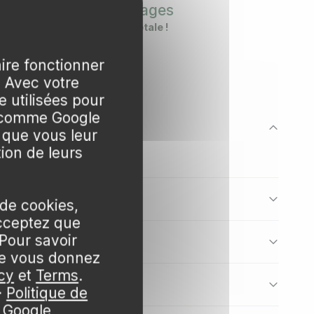
Nos emballages
DÉCOUVREZ
en matière végétale !
en automne
aire fonctionner
. Avec votre
 utilisées pour
s comme Google
 que vous leur
tion de leurs
 feuillage clair, et des gelées tardives qui peuvent
 arrosez régulièrement l'été.
 de cookies,
cceptez que
Pour savoir
ue vous donnez
placées. Évitez les tailles sévères. Maintenez le
cy
et
Terms
.
·
Politique de
e Google