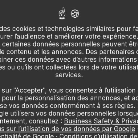
res
Zéro casse
Z COMMENT
FAITES-NOUS CONFIANCE
és avec soin !
un emballage rigide !
 rose au printemps, chartreuse en été, orange et jaune 
des cookies et technologies similaires pour f
surer l’audience et améliorer votre expérience
certaines données personnelles peuvent être
 le contenu et les annonces. Des partenaire
ner ces données avec d’autres informations
s ou qu’ils ont collectées lors de votre utilisa
pact ; le 'Katsura' est plus orangé et un peu plus grand.
services.
u au soleil doux, à l'abri du soleil brûlant qui grille son
n sol frais, riche et bien drainé, plutôt acide. Paillez et
 sur "Accepter", vous consentez à l’utilisation
pour la personnalisation des annonces, et a
lise vos données conformément à ses règles. 
e utilisera vos données personnelles lorsq
pacte en ne retirant que le bois mort et les branches mal 
ntement, consultez :
Business Safety & Priva
es marges des feuilles ne se dessèchent.
us sur l’utilisation de vos données par Google
ntialité de Google
·
Conditions d’utilisation d