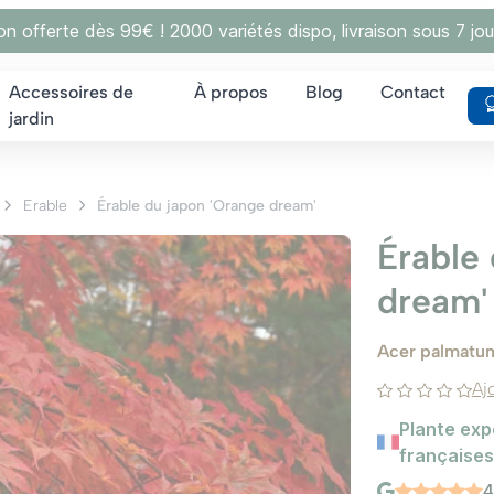
son offerte dès 99€ ! 2000 variétés dispo, livraison sous 7 jou
Accessoires de
À propos
Blog
Contact
jardin
Erable
Érable du japon 'Orange dream'
Érable
dream'
Acer palmatum
Aj
Plante exp
françaises
4