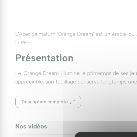
L'Acer palmatum 'Orange Dream' est un érable du
la RHS.
Présentation
Le 'Orange Dream' illumine le printemps de ses jeun
appréciable, son feuillage conserve longtemps une to
De port compact, d'abord dressé puis arrondi, il re
Description complète
toutefois une exposition mesurée, à l'abri du soleil 
Fiche technique
Nos vidéos
0:37
Hauteur à maturité :
2,5 à 3 m
▶