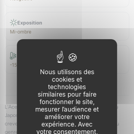
Exposition
Mi-ombre
Rusticité
-15 °C
Nous utilisons des
cookies et
technologies
similaires pour faire
fonctionner le site,
L'Acer palmatum 'Shin-deshojo' est un érable du
mesurer l’audience et
Japon réputé pour son débourrement rouge
améliorer votre
expérience. Avec
crevette, l'un des printemps les plus éclatants du
votre consentement,
genre.