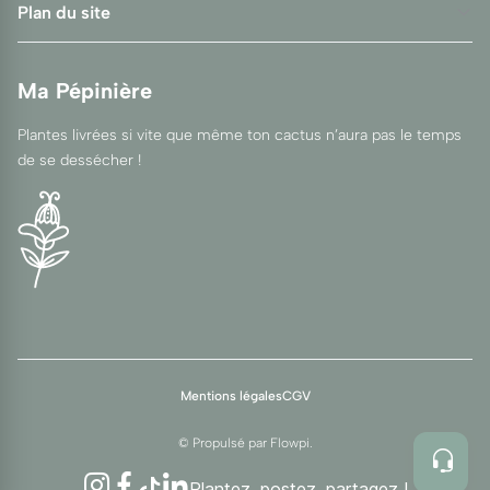
Plan du site
Ma Pépinière
Plantes livrées si vite que même ton cactus n’aura pas le temps
de se dessécher !
Mentions légales
CGV
© Propulsé par
Flowpi
.
Instagram
Facebook
TikTok
LinkedIn
Plantez, postez, partagez !