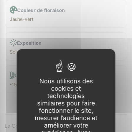
Couleur de floraison
Jaune-vert
Exposition
Soleil / Mi-ombre
Rusticité
Nous utilisons des
-15 °C
cookies et
technologies
similaires pour faire
fonctionner le site,
mesurer l’audience et
améliorer votre
Le Copalme d'Amérique 'Slender Silhouette'