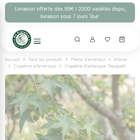
Panneau de gestion des cookies
Livraison offerte dès 99€ ! 2000 variétés dispo,
livraison sous 7 jours 🚀🌿
Account
Mes coups 
Accueil
Tous les produits
Plante d'extérieur
Arbres
Copalme d'Amérique
Copalme d'amérique 'Pasqualli'