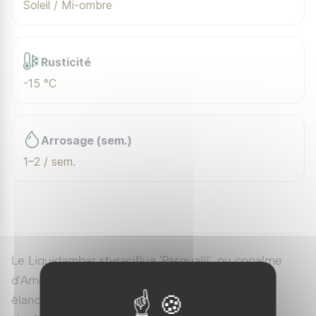
Soleil / Mi-ombre
Rusticité
-15 °C
Arrosage (sem.)
1–2 / sem.
Le Liquidambar styraciflua 'Pasqualli', ou copalme
d'Amérique 'Pasqualli', est une forme colonnaire
élancée, dont la silhouette en colonne étroite