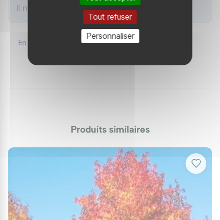
Il n'y a aucun avis
'Pasqualli' demande un sol profond, frais à humide
Tout refuser
mais drainé, acide à neutre ; le calcaire le chlorose
Personnaliser
et ternit ses couleurs. Sa bonne résistance au vent
En savoir plus
Ajouter votre avis
en fait un bon sujet pour les alignements exposés.
Installez un jeune plant élevé en conteneur sans
déranger la motte, le copalme supportant mal la
transplantation, et suivez l'arrosage les premiers
étés.
Entretien
Produits similaires
Le port colonnaire étant naturel, aucune taille de
forme n'est nécessaire : laissez l'arbre se construire
et limitez-vous à retirer le bois mort. Maintenez le
sol frais en été et paillez le pied. Les capsules
épineuses tombent au sol en fin d'hiver et se
ramassent facilement si elles gênent un passage.