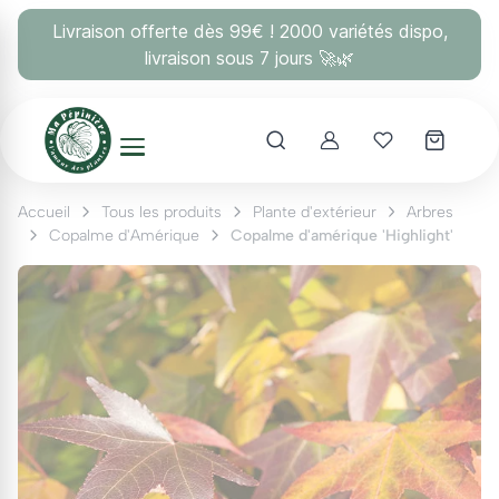
Panneau de gestion des cookies
Livraison offerte dès 99€ ! 2000 variétés dispo,
livraison sous 7 jours 🚀🌿
Account
Mes coups 
Accueil
Tous les produits
Plante d'extérieur
Arbres
Copalme d'Amérique
Copalme d'amérique 'Highlight'