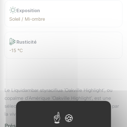
Exposition
Soleil / Mi-ombre
Rusticité
-15 °C
Le Liquidambar styraciflua 'Oakville Highlight', ou
copalme d'Amérique 'Oakville Highlight', est une
sélection au port colonnaire étroit, remarquable par
la vivacité de sa coloration d'automne.
Présentation