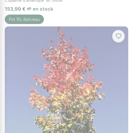
Copalme d'amérique 'M. foster'
153,99 €
🌱 en stock
Pot 15L Baliveau