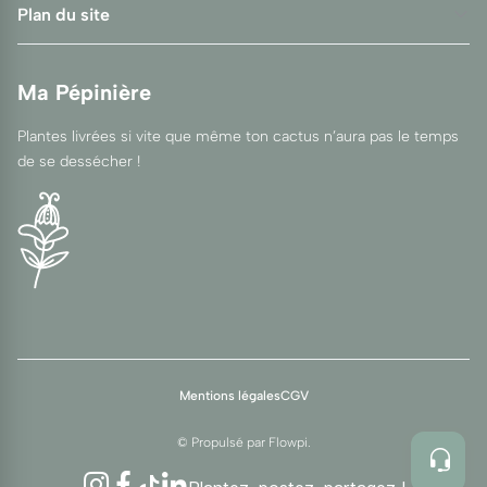
Plan du site
Ma Pépinière
Plantes livrées si vite que même ton cactus n’aura pas le temps
de se dessécher !
Mentions légales
CGV
© Propulsé par
Flowpi
.
Instagram
Facebook
TikTok
LinkedIn