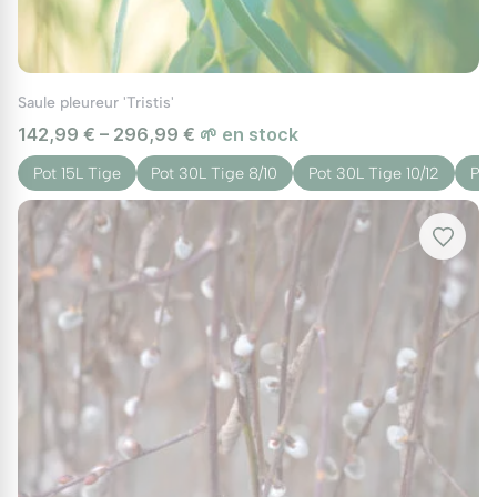
Saule pleureur 'Tristis'
142,99 € – 296,99 €
🌱 en stock
Pot 15L Tige
Pot 30L Tige 8/10
Pot 30L Tige 10/12
Pot