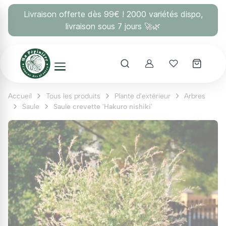
Panneau de gestion des cookies
Livraison offerte dès 99€ ! 2000 variétés dispo,
livraison sous 7 jours 🚀🌿
Account
Mes coups 
Accueil
Tous les produits
Plante d'extérieur
Arbres
Saule
Saule crevette 'Hakuro nishiki'