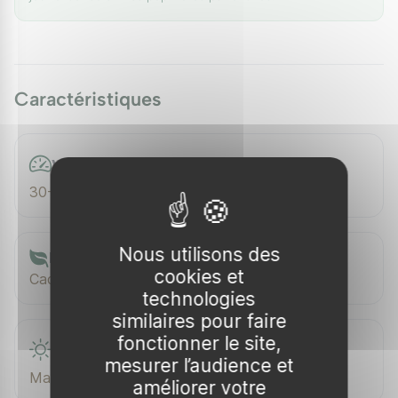
Caractéristiques
Vitesse de croissance
30-50 cm/an
Nous utilisons des
Feuillage
cookies et
Caduc
technologies
similaires pour faire
fonctionner le site,
Floraison
mesurer l’audience et
Mars–Avril
améliorer votre