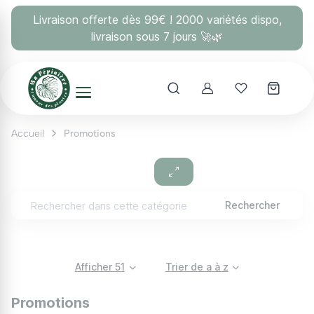
Panneau de gestion des cookies
Livraison offerte dès 99€ ! 2000 variétés dispo,
livraison sous 7 jours 🚀🌿
Account
Mes coups 
Accueil
Promotions
Rechercher
Afficher 51
Trier de a à z
Promotions