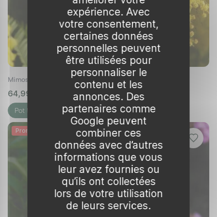
expérience. Avec
votre consentement,
certaines données
personnelles peuvent
être utilisées pour
personnaliser le
Mimosa d'hiver 'Gaulois astier'
contenu et les
64,99 €
🌱 en stock
annonces. Des
partenaires comme
Pot 5L
Google peuvent
Promo
combiner ces
données avec d’autres
informations que vous
leur avez fournies ou
qu’ils ont collectées
lors de votre utilisation
de leurs services.