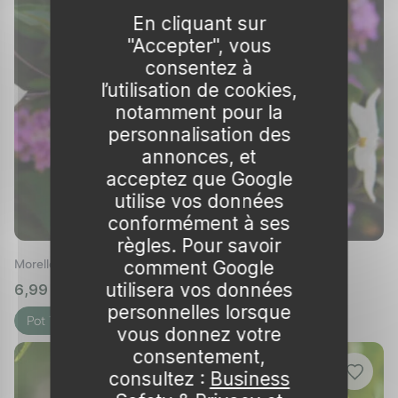
En cliquant sur
"Accepter", vous
consentez à
l’utilisation de cookies,
notamment pour la
personnalisation des
annonces, et
acceptez que Google
utilise vos données
conformément à ses
règles. Pour savoir
comment Google
Morelle faux jasmin 'Album'
utilisera vos données
6,99 € – 24,99 €
🌱 en stock
personnelles lorsque
Pot 1L
Pot 3L
vous donnez votre
consentement,
consultez :
Business