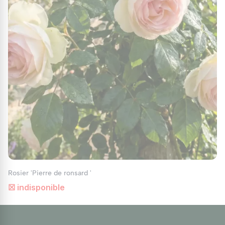
Rosier 'Pierre de ronsard '
☒ indisponible