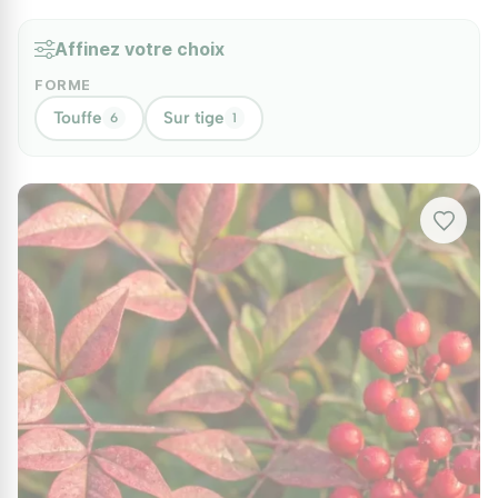
Affinez votre choix
FORME
Touffe
Sur tige
6
1