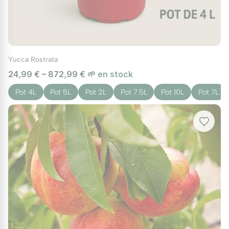
Yucca Rostrata
24,99 € – 872,99 €
🌱 en stock
Pot 4L
Pot 5L
Pot 2L
Pot 7.5L
Pot 10L
Pot 7L