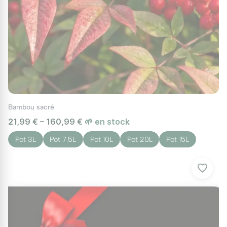
Bambou sacré
21,99 € – 160,99 €
🌱 en stock
Pot 3L
Pot 7.5L
Pot 10L
Pot 20L
Pot 15L