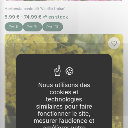
Hortensia paniculé 'Vanille fraise'
5,99 € – 74,99 €
🌱 en stock
Pot 1L
Pot 3L
Pot 10L
Nous utilisons des
cookies et
technologies
similaires pour faire
fonctionner le site,
mesurer l’audience et
améliorer votre