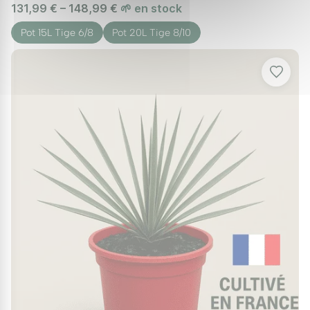
131,99 € – 148,99 €
🌱 en stock
Pot 15L Tige 6/8
Pot 20L Tige 8/10