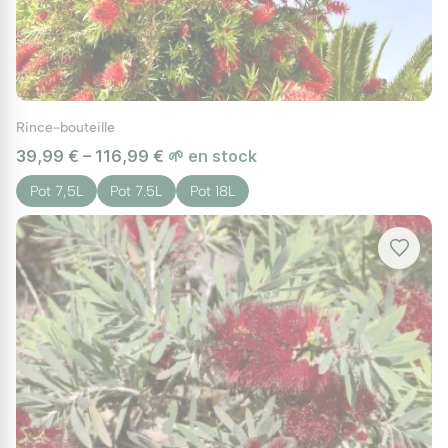
Rince-bouteille
39,99 € – 116,99 €
🌱 en stock
Pot 7,5L
Pot 7.5L
Pot 18L