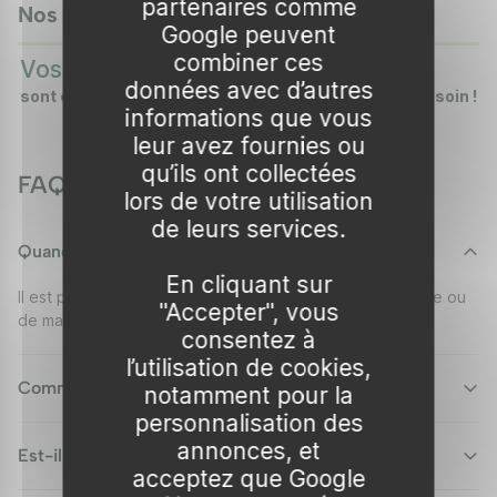
partenaires comme
Nos vidéos
0:37
0:
Google peuvent
Présentation
▶
▶
combiner ces
Vos plantes
Vos arbres
DÉCOUVREZ COMMENT
DÉCOUVREZ COMMENT
Type :
Arbuste
données avec d’autres
sont emballées en carton !
sont emballés avec soin !
Hauteur :
1 à 2 mètres
informations que vous
leur avez fournies ou
Envergure :
1 à 1,5 mètre
qu’ils ont collectées
Port :
Érigé
FAQ
lors de votre utilisation
Croissance :
30 cm/an
de leurs services.
Feuillage :
Persistant, linéaire et vert foncé
Quand planter le Rince-bouteille Violet ?
Floraison :
Juin à septembre
En cliquant sur
Il est préférable de le planter entre octobre et novembre ou
Rusticité :
Résiste jusqu'à -5°C
"Accepter", vous
de mars à avril.
Exposition :
Plein soleil
consentez à
Sol :
Bien drainé, neutre à légèrement acide
l’utilisation de cookies,
Comment entretenir ce type d'arbuste ?
notamment pour la
Conseils de plantation
personnalisation des
annonces, et
Pour planter votre Rince-bouteille Violet, choisissez
Est-il adapté aux jardins méditerranéens ?
acceptez que Google
une période idéale comprise entre octobre et