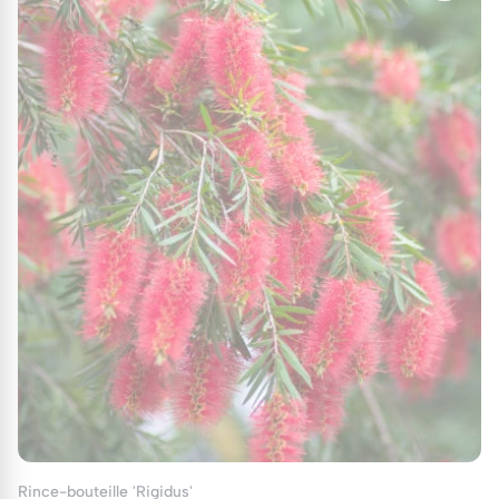
Ce CALLISTEMON est relativement résistant, mais
reste vigilant face aux maladies fongiques. Assurez-
vous d'un bon drainage et évitez l'humidité
stagnante pour prévenir les infections. Inspectez
régulièrement les feuilles pour détecter
d'éventuelles infestations de ravageurs tels que les
cochenilles ou les pucerons, et prenez des mesures
pour les traiter dès les premiers signes.
Protection hivernale
Pour préparer votre Rince-bouteille Violet à l'hiver,
appliquez un paillage autour de la base de la plante
de novembre à mars pour protéger les racines du
gel. Dans les régions les plus froides, envisagez un
voile d'hivernage pour une protection
supplémentaire.
Rince-bouteille 'Rigidus'