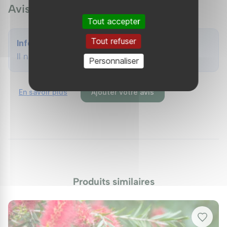
Avis (0)
Rince-bouteille en bonne santé. En pleine terre,
Tout accepter
arrosez régulièrement durant les deux à trois
Tout refuser
premières années, en réduisant la fréquence
Info
d'arrosage une fois la plante bien établie. En pot, le
Il n'y a aucun avis
Personnaliser
substrat a tendance à sécher vite et nécessite un
arrosage plus fréquent. Appliquez un engrais
En savoir plus
Ajouter votre avis
équilibré au printemps pour soutenir sa floraison.
Taille
Il est conseillé de tailler légèrement le Rince-
bouteille Violet après sa floraison, de septembre à
octobre, afin d'encourager une nouvelle croissance
Produits similaires
compacte. Cela permettra de conserver une belle
forme de l'arbuste.
Maladies et Ravageurs