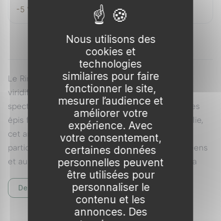
-5 °C
Nous utilisons des
cookies et
technologies
similaires pour faire
Le Rince-bouteille Violet, ou CALLISTEMON
fonctionner le site,
viridiflorus Violaceus, est un arbuste à fleurs
mesurer l’audience et
spectaculaires qui illuminera votre jardin avec ses
améliorer votre
épis floraux violets éclatants. Originaire d'Australie,
expérience. Avec
cet arbuste à feuillage persistant est
votre consentement,
particulièrement adapté aux jardins méditerranéens
certaines données
et aux terrasses ensoleillées. Sa robustesse et sa
personnelles peuvent
être utilisées pour
facilité d'entretien en font un choix idéal pour les
personnaliser le
Description complète
jardiniers, tout en attirant les pollinisateurs grâce à
contenu et les
sa floraison attrayante.
Voir tous nos Callistemon
annonces. Des
Rince Bouteille