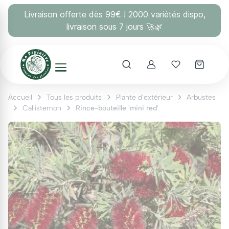
Panneau de gestion des cookies
Livraison offerte dès 99€ ! 2000 variétés dispo,
livraison sous 7 jours 🚀🌿
Account
Mes coups 
Accueil
Tous les produits
Plante d'extérieur
Arbustes
Callistemon
Rince-bouteille 'mini red'