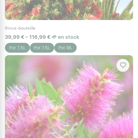
Rince-bouteille
39,99 € – 116,99 €
🌱 en stock
Pot 7,5L
Pot 7.5L
Pot 18L