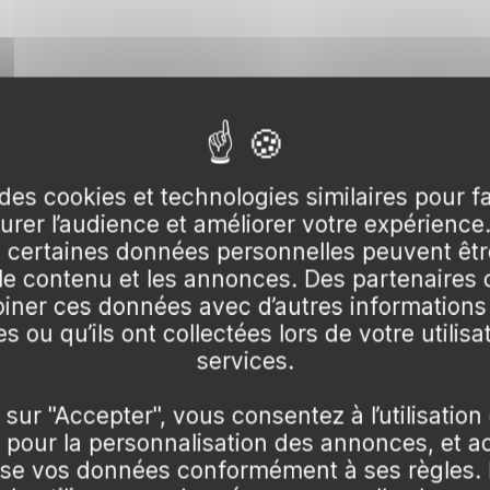
0:18
▶
▶
des cookies et technologies similaires pour f
res
Zéro casse
Z COMMENT
FAITES-NOUS CONFIANCE
surer l’audience et améliorer votre expérience
és avec soin !
un emballage rigide !
certaines données personnelles peuvent être
 le contenu et les annonces. Des partenaire
ner ces données avec d’autres informations
s ou qu’ils ont collectées lors de votre utilisa
services.
us pungens* 'Maculata', il est recommandé de le faire en
 épineux Maculata ?
 sur "Accepter", vous consentez à l’utilisation
ombre, avec un sol bien drainé et de texture variable, po
pour la personnalisation des annonces, et a
u mars et mai.
améliorer la richesse. Respectez une distance de 1,5 à 2
lise vos données conformément à ses règles. 
 la plantation, arrosez généreusement pour favoriser un b