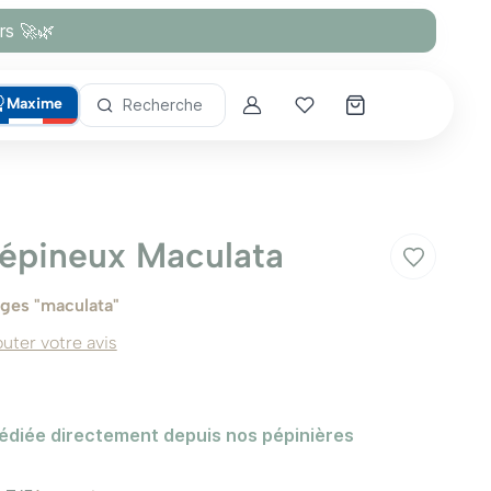
rs 🚀🌿
Maxime
Recherche
Account
Mes coups de cœur
 épineux Maculata
ges "maculata"
outer votre avis
édiée directement depuis nos pépinières