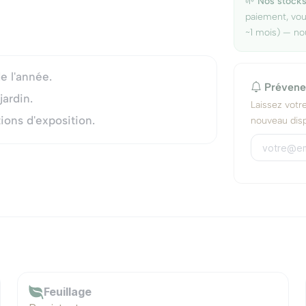
🌱
Nos stocks
paiement, vo
~1 mois) — no
e l'année.
Prévene
jardin.
Laissez votr
ions d'exposition.
nouveau disp
Feuillage