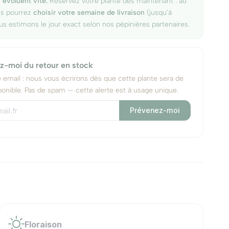
 évoluent vite.
Réservez votre plante dès maintenant : au
us pourrez
choisir votre semaine de livraison
(jusqu'à
us estimons le jour exact selon nos pépinières partenaires.
z-moi du retour en stock
e email : nous vous écrirons dès que cette plante sera de
onible. Pas de spam — cette alerte est à usage unique.
Prévenez-moi
Floraison