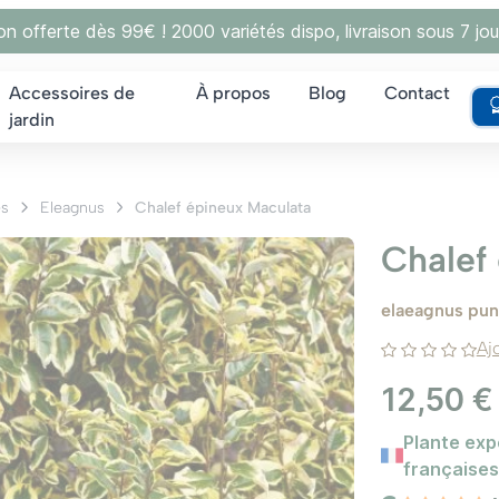
son offerte dès 99€ ! 2000 variétés dispo, livraison sous 7 jou
Accessoires de
À propos
Blog
Contact
jardin
es
Eleagnus
Chalef épineux Maculata
Chalef
elaeagnus pun
Aj
12,50 €
Plante exp
françaises