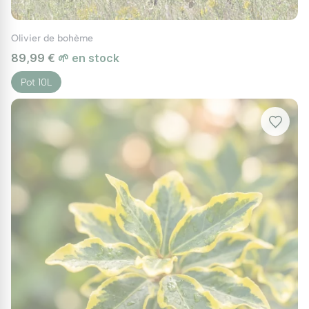
Haies basses :
Idéal pour délimiter une terrasse
ou un potager avec élégance.
Olivier de bohème
Culture en bac :
Sa croissance modérée permet
89,99 €
🌱 en stock
une culture durable en grands pots sur un balcon.
Pot 10L
Associations paysagères :
Créez des contrastes
de feuillages ! Mariez sa densité au
Chalef de
Ebbing à feuillage lumineux
pour éclaircir un coin
d'ombre, ou à la silhouette argentée de l'
Olivier
de Bohème
pour un décor aux reflets
métalliques.