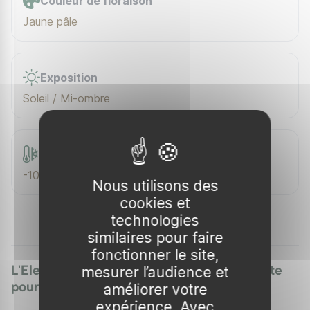
Couleur de floraison
Jaune pâle
Exposition
Soleil / Mi-ombre
Rusticité
-10 °C
Nous utilisons des
cookies et
technologies
similaires pour faire
fonctionner le site,
L'Eleagnus 'Compacta' : La structure parfaite
mesurer l’audience et
pour petits jardins et haies denses
améliorer votre
expérience. Avec