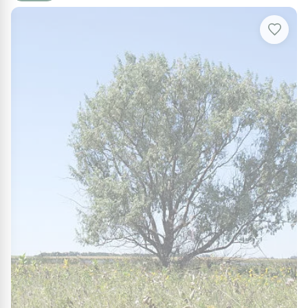
Pour maintenir sa silhouette bien nette, taillez de
préférence au printemps (avril/mai). Une seconde
taille légère de propreté peut être effectuée en
novembre après la floraison. Évitez de tailler de
façon radicale lors des périodes de gel intense.
Maladies et Ravageurs
Cet arbuste est naturellement résistant. Une bonne
circulation de l'air est la meilleure prévention contre
les cochenilles. Évitez les sols gorgés d'eau qui
pourraient asphyxier son système racinaire.
Utilisations au jardin et associations
Grâce à son port compact, cet Eleagnus est parfait
pour structurer les petits espaces :