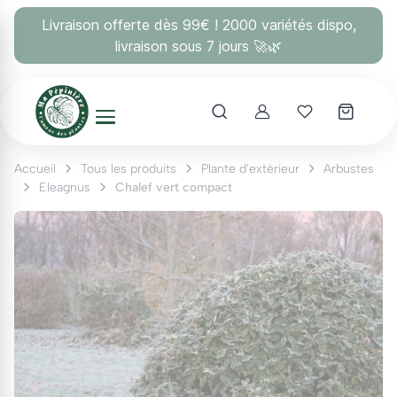
Panneau de gestion des cookies
Livraison offerte dès 99€ ! 2000 variétés dispo,
livraison sous 7 jours 🚀🌿
Account
Mes coups 
Accueil
Tous les produits
Plante d'extérieur
Arbustes
Eleagnus
Chalef vert compact