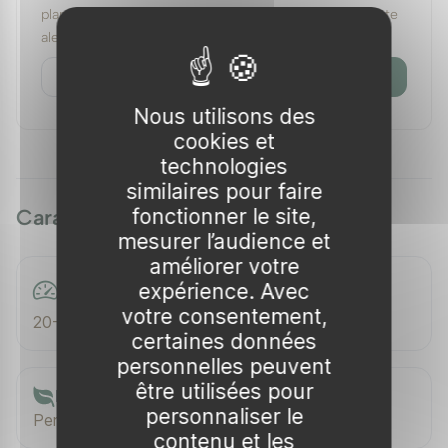
plante sera de nouveau disponible. Pas de spam — cette
alerte est à usage unique.
Prévenez-moi
Nous utilisons des
cookies et
technologies
similaires pour faire
fonctionner le site,
Caractéristiques
mesurer l’audience et
améliorer votre
expérience. Avec
Vitesse de croissance
votre consentement,
20-30 cm/an
certaines données
personnelles peuvent
être utilisées pour
Feuillage
personnaliser le
Persistant
contenu et les