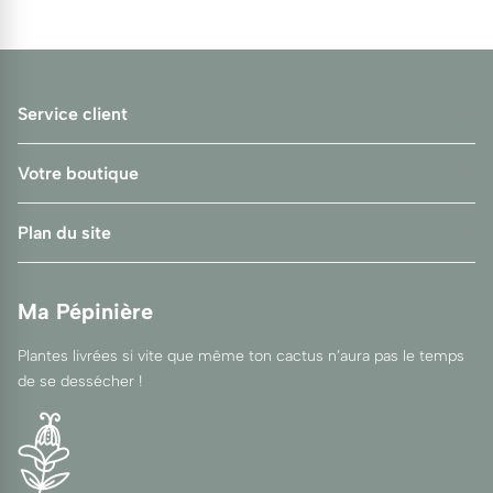
frileux comme le
chérimolier, à la chair onctueuse
,
pour composer une petite collection à hiverner hors
gel. Ses fruits se consomment frais, à pleine
maturité, ou se transforment en gelées et confitures.
Service client
Votre boutique
Plan du site
Ma Pépinière
Plantes livrées si vite que même ton cactus n’aura pas le temps
de se dessécher !