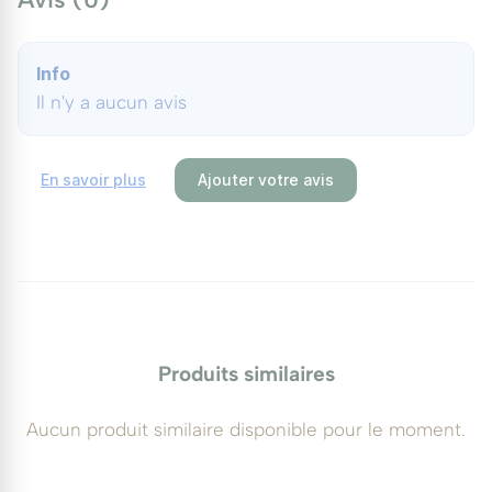
Entretien
La taille se limite à équilibrer la silhouette et à
Info
Il n'y a aucun avis
contenir le volume des sujets en pot, de préférence
après la fructification. Un apport d'engrais durant la
belle saison favorise la mise à fruit. Surveillez
En savoir plus
Ajouter votre avis
l'arrosage : un substrat qui se dessèche compromet
la récolte. Sous serre, veillez à l'aération pour limiter
les ravageurs.
Utilisations au jardin
Plante de collection pour amateur de fruits rares, le
Produits similaires
cerisier de Cayenne se cultive en pot sur une
terrasse ensoleillée, en véranda ou en serre, et orne
Aucun produit similaire disponible pour le moment.
aussi les jardins du littoral méditerranéen. Il
accompagne idéalement un autre fruitier exotique