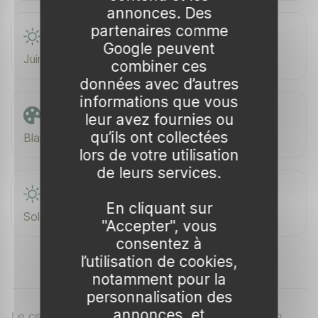
annonces. Des
partenaires comme
Floraison
Google peuvent
Juin–Sept.
combiner ces
données avec d’autres
informations que vous
Couleur de floraison
leur avez fournies ou
qu’ils ont collectées
Blanche à légèrement rosée
lors de votre utilisation
de leurs services.
Exposition
En cliquant sur
Soleil
"Accepter", vous
consentez à
l’utilisation de cookies,
notamment pour la
personnalisation des
annonces, et
Le cerisier de Cayenne (Eugenia uniflora) est un