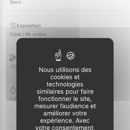
Blanc
Exposition
Soleil / Mi-ombre
Rusticité
-20 °C (USDA 8)
Nous utilisons des
cookies et
technologies
Arrosage (sem.)
similaires pour faire
fonctionner le site,
1–2 / sem.
mesurer l’audience et
améliorer votre
expérience. Avec
votre consentement,