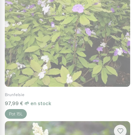
Brunfelsie
97,99 €
🌱 en stock
Pot 15L