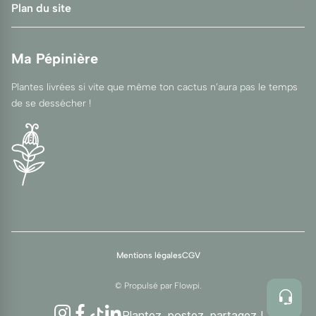
Plan du site
Ma Pépinière
Plantes livrées si vite que même ton cactus n’aura pas le temps
de se dessécher !
Mentions légales
CGV
© Propulsé par
Flowpi
.
Instagram
Facebook
TikTok
LinkedIn
Plantez, postez, partagez !