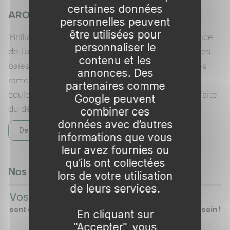
certaines données
ARONIA arbutifolia 'Brilliant'
personnelles peuvent
être utilisées pour
'Brilliant' est la sélection ornementale de référence
personnaliser le
de l'aronie rouge à feuilles d'arbousier. Ses petites
contenu et les
baies rouge vif très décoratives persistent sur les
annonces. Des
rameaux en hiver, et son feuillage prend des
partenaires comme
couleurs d'automne spectaculaires. Alliance parfaite
Google peuvent
du décoratif et du comestible.
combiner ces
données avec d’autres
Caractéristiques principales
Description complète
informations que vous
leur avez fournies ou
Hauteur :
1,5-2,5 m
qu’ils ont collectées
Exposition :
Plein soleil à mi-ombre
Nos vidéos
lors de votre utilisation
0:37
0:
Résistance au froid :
−25 °C
▶
▶
de leurs services.
Sol :
Tout sol, acide apprécié
Vos plantes
Vos arbres
DÉCOUVREZ COMMENT
DÉCOUVREZ COMMENT
Feuillage :
Caduc, ovales, vert lustré, rouge-
sont emballées en carton !
sont emballés avec soin !
En cliquant sur
orangé brillant en automne
"Accepter", vous