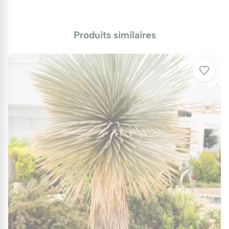
cochenilles.
Protection hivernale
Produits similaires
En hiver, protégez la base de la plante avec un
paillage de 5 à 10 cm pour isoler les racines des
gelées sévères durant les mois froids de novembre à
mars.
Utilisations au jardin
Le Yucca gloriosa s'intègre parfaitement dans divers
aménagements paysagers. Que ce soit en point
focal dans un massif, en bordure de jardin, ou même
en pot pour orner une terrasse, il apporte une
touche exotique et élégante. Cette plante est
particulièrement adaptée aux jardins
méditerranéens, aux talus ou encore aux paysages