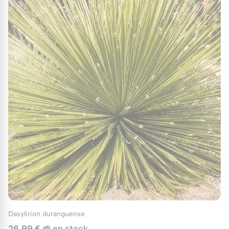
Dasylirion duranguense
26,99 €
🌱 en stock