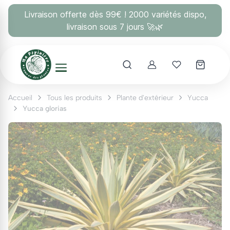
Panneau de gestion des cookies
Livraison offerte dès 99€ ! 2000 variétés dispo,
livraison sous 7 jours 🚀🌿
Account
Mes coups 
Accueil
Tous les produits
Plante d'extérieur
Yucca
Yucca glorias