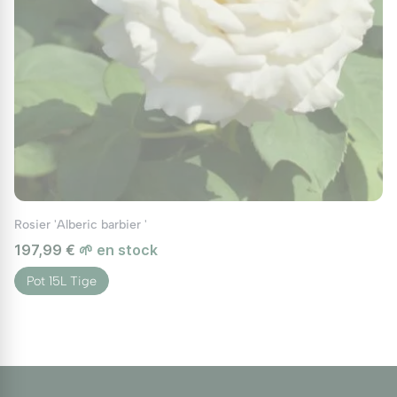
Rosier 'Alberic barbier '
197,99 €
🌱 en stock
Pot 15L Tige