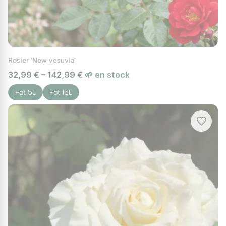
Rosier 'New vesuvia'
32,99 € – 142,99 €
🌱 en stock
Pot 5L
Pot 15L