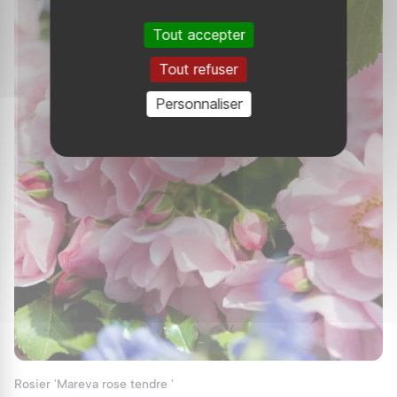
'Noa1112130'.
Tout accepter
Tout refuser
Personnaliser
Rosier 'Mareva rose tendre '