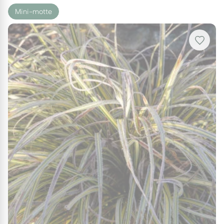
Mini-motte
Bacs et jardinières :
Pour structurer une terrasse
avec élégance.
Massifs contemporains :
Pour ses jeux de lumière
et sa texture unique.
Associations paysagères :
Créez des contrastes
de formes ! Mariez son graphisme zébré à la
finesse du
Miscanthus Adagio
ou à l'éclat doré du
Miscanthus Gold Bar
pour un jardin de graminées
cohérent et vibrant.