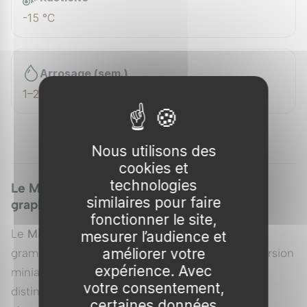
-15 °C
Arrosage (sem.)
1–2 / sem.
Nous utilisons des
cookies et
technologies
Le Miscanthus 'Little Zebra' : Un éclat
similaires pour faire
graphique pour petits espaces
fonctionner le site,
Le
Miscanthus sinensis 'Little Zebra'
est une
mesurer l’audience et
améliorer votre
graminée ornementale d'exception, véritable version
expérience. Avec
miniature des variétés "Zebra" classiques. Il se
votre consentement,
distingue par son feuillage caduc unique, dont
certaines données