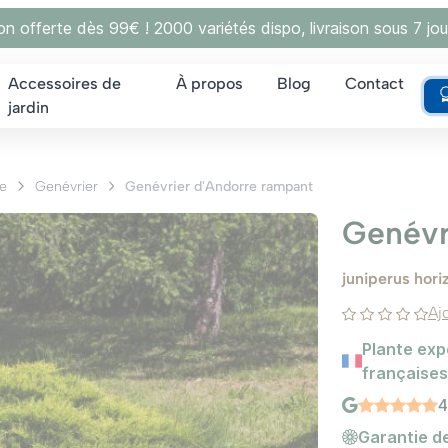
son offerte dès 99€ ! 2000 variétés dispo, livraison sous 7 jou
Accessoires de
À propos
Blog
Contact
jardin
e
Genévrier
Genévrier d'Andorre rampant
Genévr
juniperus hori
Aj
Plante exp
françaises
4
Garantie de