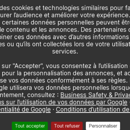
des cookies et technologies similaires pour f
orre, plantez-le idéalement entre septembre et octobre 
surer l’audience et améliorer votre expérience
lage, bien qu'il tolère également une exposition semi-ombr
certaines données personnelles peuvent être
ent.
 le contenu et les annonces. Des partenaire
issance. Veillez à maintenir un espacement de 0,5 à 1 mèt
ner ces données avec d’autres informations
s ou qu’ils ont collectées lors de votre utilisa
viron 10 à 20 litres d'eau pour favoriser un bon enracinem
services.
réduire les arrosages futurs pendant environ 3 ans. Un lé
 sur "Accepter", vous consentez à l’utilisation
 la croissance des mauvaises herbes.
pour la personnalisation des annonces, et a
lise vos données conformément à ses règles. 
e utilisera vos données personnelles lorsq
ntement, consultez :
Business Safety & Priva
us sur l’utilisation de vos données par Google
ntialité de Google
·
Conditions d’utilisation d
'entretien. En pleine terre, une fois établi, il est résis
nt les deux premières années, assurez-vous d’arroser rég
Tout accepter
Tout refuser
Personnaliser
urface devient sèche.