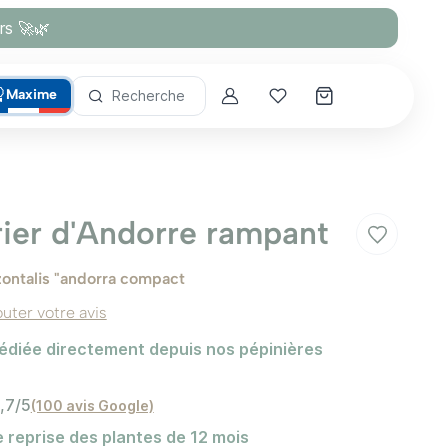
rs 🚀🌿
Maxime
Recherche
Account
Mes coups de cœur
ier d'Andorre rampant
zontalis "andorra compact
outer votre avis
édiée directement depuis nos pépinières
,7/5
(100 avis Google)
 reprise des plantes de 12 mois