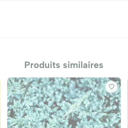
ns divers styles d'aménagement. Sa croissance basse en f
à la prévention de l'érosion. Vous pouvez également l'util
cs, en rocailles ou même en pot sur une terrasse ou un balc
urea Juniperus Media Pfitzeriana Aurea
et au
Genevrier Ec
Produits similaires