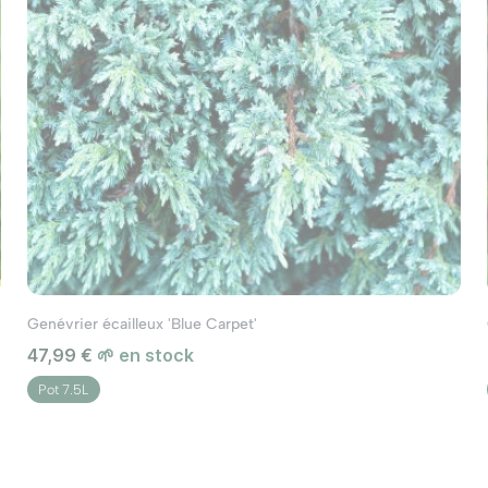
Genévrier écailleux 'Blue Carpet'
47,99 €
🌱 en stock
Pot 7.5L