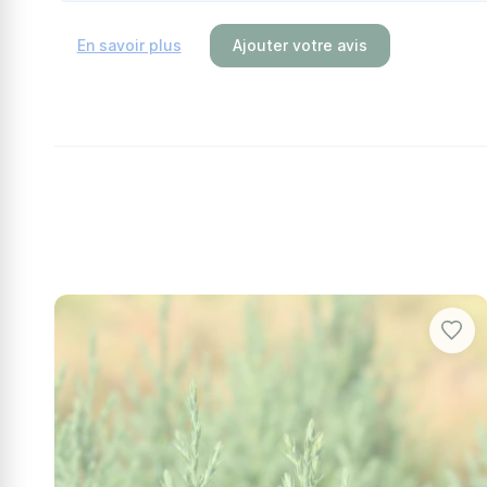
Le Genévrier d'Andorre rampant trouve sa place da
contribuant ainsi à la stabilisation des pentes et 
En savoir plus
Ajouter votre avis
et de la couleur. Il est parfait pour les jardins se
Idéal associé au
Genevrier De Pfitzer Pfitzeriana A
cohérent au fil des saisons.