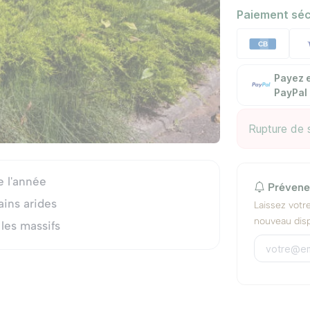
Paiement séc
Payez e
PayPal
Rupture de 
e l'année
Prévene
ains arides
Laissez votr
nouveau disp
 les massifs