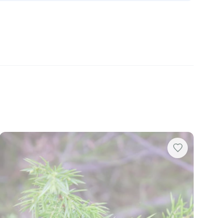
ait un excellent choix en tant que couvre-sol,
iser en bordure ou en massif pour ajouter du volume
on.
ailleux Blue Swede
pour composer un décor