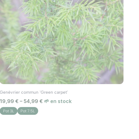
Genévrier commun 'Green carpet'
19,99 € – 54,99 €
🌱 en stock
Pot 3L
Pot 7.5L