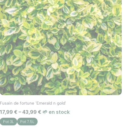
Fusain de fortune 'Emerald n gold'
17,99 € – 43,99 €
🌱 en stock
Pot 3L
Pot 7.5L