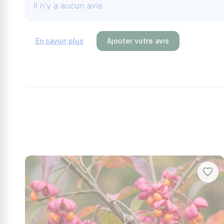
décoratifs ou en bordures, il saura se démarquer t
Il n'y a aucun avis
faisant de cet arbuste un choix judicieux pour embe
mètre si vous le plantez isolément. Idéal associé 
En savoir plus
Ajouter votre avis
Green Spire Euonymus Japonicus Green Spire
pour