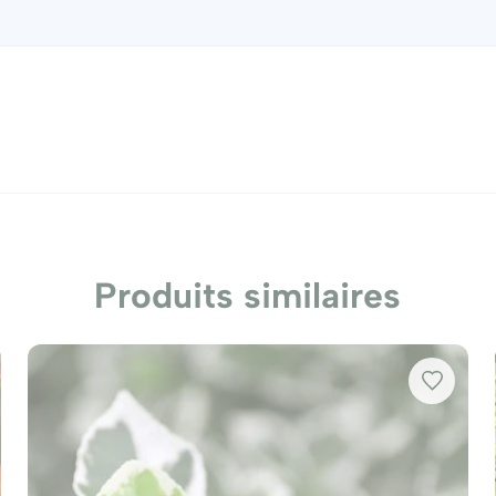
out en offrant une structure esthétique. Ses variétés pan
llir votre espace extérieur. Prévoyez des distances de pl
au
Fusain Du Japon President Gauthier Euonymus Japonicu
 composer un décor cohérent au fil des saisons.
Produits similaires