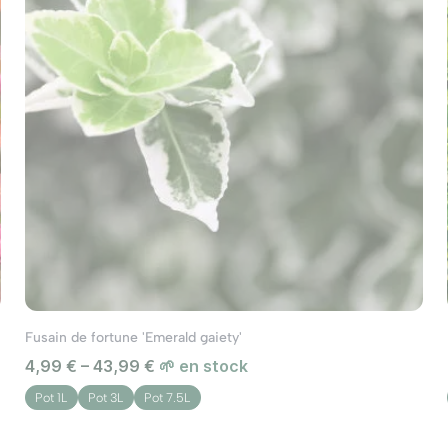
Fusain de fortune 'Emerald gaiety'
4,99 € – 43,99 €
🌱 en stock
Pot 1L
Pot 3L
Pot 7.5L