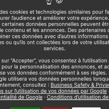
des cookies et technologies similaires pour f
surer l’audience et améliorer votre expérience
certaines données personnelles peuvent être
légiez les périodes de mars à mai ou de septembre à nove
 le contenu et les annonces. Des partenaire
utomne (septembre à novembre).
 forts qui pourraient endommager son feuillage. Préparez
ner ces données avec d’autres informations
nne croissance. Lors de la plantation, veillez à positionn
s ou qu’ils ont collectées lors de votre utilisa
 est recommandé pour assurer une bonne reprise. Un paill
services.
 sur "Accepter", vous consentez à l’utilisation
pour la personnalisation des annonces, et a
lise vos données conformément à ses règles. 
e utilisera vos données personnelles lorsq
ntement, consultez :
Business Safety & Priva
us sur l’utilisation de vos données par Google
endant les 2 à 3 premières années est essentiel, surtout 
ntialité de Google
·
Conditions d’utilisation d
dis qu'un spécimen en pot, dont le substrat sèche vite, 
 une bonne croissance.