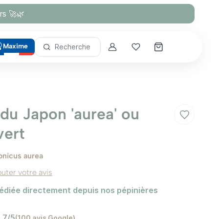
rs 🚀🌿
Maxime
Recherche
Account
Mes coups de cœur
du Japon 'aurea' ou
vert
nicus aurea
outer votre avis
édiée directement depuis nos pépinières
,7/5
(100 avis Google)