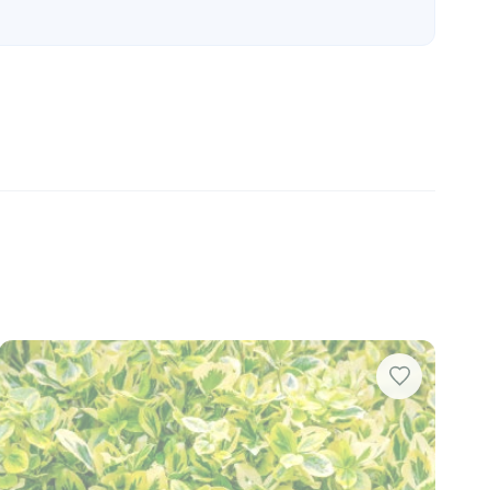
achées ajoutent une touche de couleur et d'éclat,
antation de 30 à 50 cm pour une haie, et 1 à 1,5
s President Gauthier
et au
Fusain Du Japon