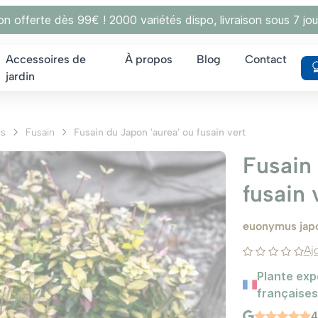
son offerte dès 99€ ! 2000 variétés dispo, livraison sous 7 jou
Accessoires de
À propos
Blog
Contact
jardin
es
Fusain
Fusain du Japon 'aurea' ou fusain vert
Fusain 
fusain 
euonymus japo
Aj
Plante exp
françaises
4