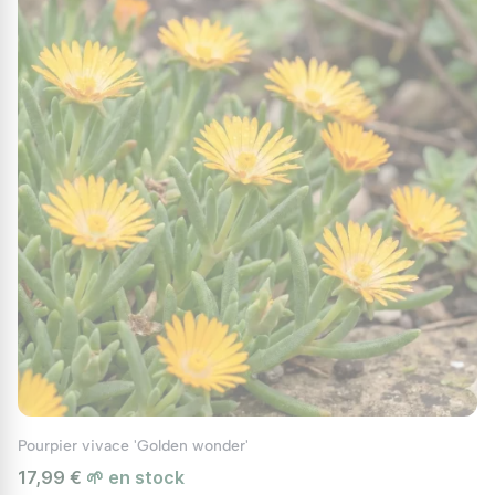
Protection hivernale
Dans les régions plus froides, un paillage est
recommandé pour protéger le système racinaire des
gelées, surtout de décembre à mars.
Utilisations au jardin
Le Délosperme de Cooper est un excellent choix
pour divers aménagements paysagers : il embellit les
rocailles et les jardins à gravier, créant des
contrastes graphiques avec d'autres succulentes. Sa
croissance rapide permet de stabiliser les sols sur les
pentes et de limiter l’érosion. En bordure de massif,
il assure une transition colorée entre les plantes et
les allées. Il constitue une belle option pour
Pourpier vivace 'Golden wonder'
agrémenter balcons et terrasses, ajoutant une
17,99 €
🌱 en stock
touche vivante et colorée. Idéal associé au
Pourpier