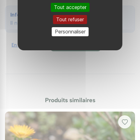
prolongées. Un apport modéré de compost au
Tout accepter
printemps suffira à sa santé. En général, ce
Info
Tout refuser
Délosperme n'a pas de besoins spécifiques en
Il n'y a aucun avis
engrais.
Personnaliser
Taille
En savoir plus
Ajouter votre avis
Pas de taille nécessaire, si ce n’est un nettoyage des
fleurs fanées à la fin de l'été pour maintenir une
belle présentation.
Maladies et Ravageurs
Le Délosperme est régulièrement épargné par les
Produits similaires
maladies, mais la prévention passe par une bonne
circulation de l'air et un estompage des plants trop
denses. En cas d'attaque de pucerons, une
pulvérisation d'eau savonneuse peut être bénéfique.