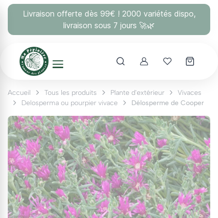
Panneau de gestion des cookies
Livraison offerte dès 99€ ! 2000 variétés dispo,
livraison sous 7 jours 🚀🌿
Account
Mes coups 
Accueil
Tous les produits
Plante d'extérieur
Vivaces
Delosperma ou pourpier vivace
Délosperme de Cooper