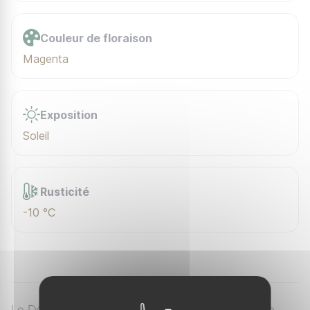
Couleur de floraison
Magenta
Exposition
Soleil
Rusticité
-10 °C
Le Délosperme de Cooper est une plante vivace