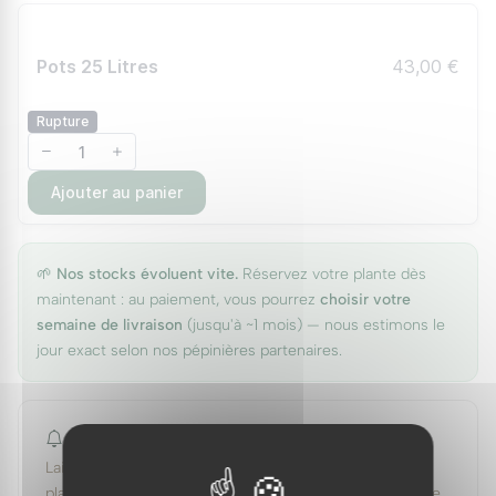
Pots 25 Litres
43,00 €
Rupture
Ajouter au panier
🌱
Nos stocks évoluent vite.
Réservez votre plante dès
maintenant : au paiement, vous pourrez
choisir votre
semaine de livraison
(jusqu'à ~1 mois) — nous estimons le
jour exact selon nos pépinières partenaires.
Prévenez-moi du retour en stock
Laissez votre email : nous vous écrirons dès que cette
plante sera de nouveau disponible. Pas de spam — cette