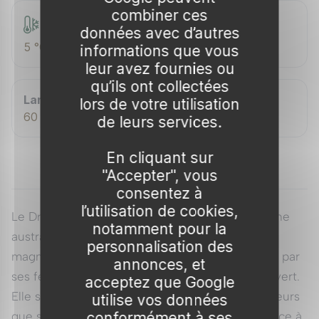
combiner ces
Rusticité
données avec d’autres
5 °C
informations que vous
leur avez fournies ou
qu’ils ont collectées
Largeur adulte
lors de votre utilisation
60 cm
de leurs services.
En cliquant sur
"Accepter", vous
consentez à
l’utilisation de cookies,
Le Dracaena indivisa 'Pink', aussi appelé Cordyline
notamment pour la
australienne violette à bordure rose, est une
personnalisation des
magnifique plante ornementale qui se distingue par
annonces, et
ses feuilles aux teintes vibrantes de rose et de vert.
acceptez que Google
Elle s’épanouit aussi bien dans les jardins extérieurs
utilise vos données
conformément à ses
que sur les terrasses, et même en intérieur. Grâce à