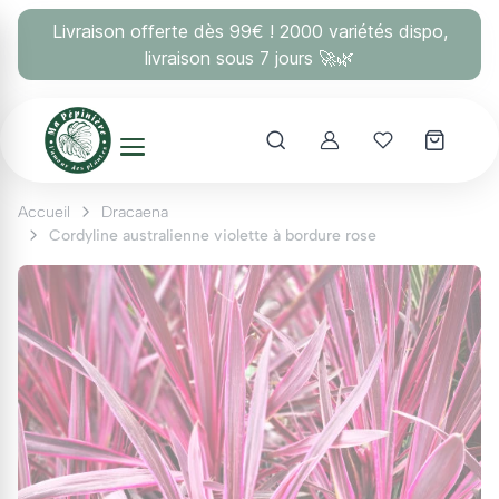
Panneau de gestion des cookies
Livraison offerte dès 99€ ! 2000 variétés dispo,
livraison sous 7 jours 🚀🌿
Account
Mes coups 
Accueil
Dracaena
Cordyline australienne violette à bordure rose