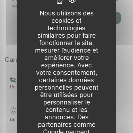
alerte est à usage unique.
Nous utilisons des
Prévenez-moi
cookies et
technologies
similaires pour faire
fonctionner le site,
mesurer l’audience et
améliorer votre
Caractéristiques
expérience. Avec
votre consentement,
certaines données
Feuillage
personnelles peuvent
Persistant
être utilisées pour
personnaliser le
contenu et les
Exposition
annonces. Des
Mi-ombre à ensoleillée
partenaires comme
Google peuvent