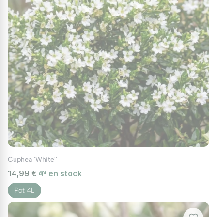
massifs et bordures, tout en créant un contraste
saisissant avec des fleurs aux couleurs vives comme
les géraniums ou pétunias. Elle fonctionne aussi bien
en pot pour embellir balcons et terrasses. Sa
résistance aux conditions arides la rend parfaite pour
des jardins de style méditerranéen ou des
aménagements paysagers qui nécessitent peu
d'arrosage. Idéal associé au
Senecon Angel Wings
Senecio Angel Wings
et au
Crocus A Grandes Fleurs
Grand Maitre Crocus X Vernus Grand Maitre
pour
composer un décor cohérent au fil des saisons.
Cuphea 'White''
14,99 €
🌱 en stock
Pot 4L