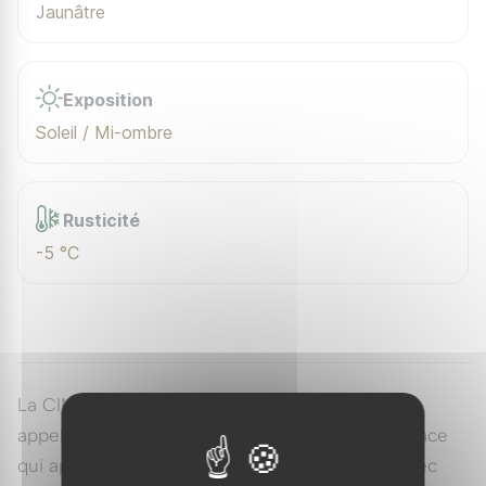
Jaunâtre
Exposition
Soleil / Mi-ombre
Rusticité
-5 °C
La CINERARIA maritima 'Silver Dust', également
appelée Cineraria des côtes, est une plante vivace
qui apporte éclat et élégance à votre jardin. Avec