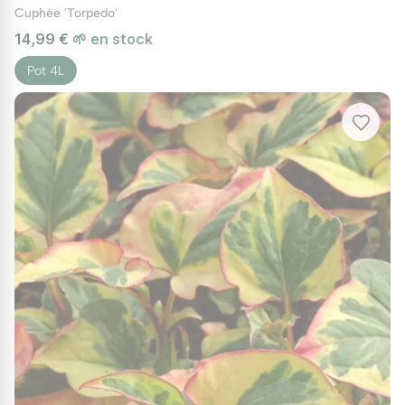
Cuphée 'Torpedo'
14,99 €
🌱 en stock
Pot 4L