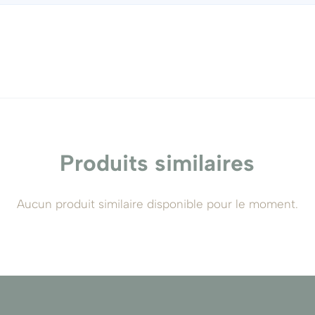
une ambiance zen dans vos intérieurs. Elle s'intègre fac
et sa capacité à purifier l'air, elle est idéale dans des bu
ir votre décor. Adoptez-la dans divers microclimats pour 
Produits similaires
Aucun produit similaire disponible pour le moment.