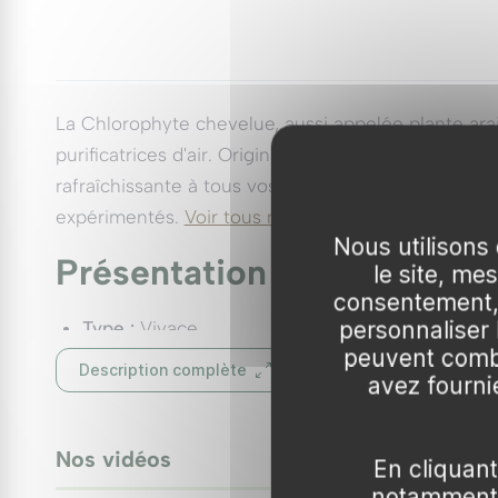
La Chlorophyte chevelue, aussi appelée plante araig
purificatrices d'air. Originaires d'Afrique du Sud, 
rafraîchissante à tous vos espaces. Grâce à sa robu
expérimentés.
Voir tous nos Clorophytum
Nous utilisons 
Présentation
le site, me
consentement, 
personnaliser
Type :
Vivace
peuvent combi
Hauteur :
30 à 60 cm
Description complète
avez fournie
Envergure :
40 à 60 cm
Port :
Érigé et touffu
Croissance :
10 cm/an
Nos vidéos
En cliquant
0:37
Feuillage :
Feuilles lancéolées, souvent panach
▶
notamment 