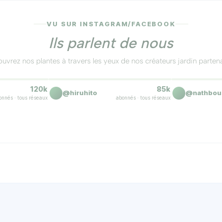
té et moins souvent en hiver. Apportez un engrais équili
VU SUR INSTAGRAM/FACEBOOK
Ils parlent de nous
uvrez nos plantes à travers les yeux de nos créateurs jardin partena
yez les hampes florales en fin d'automne, en octobre. Cel
s 🪴
La floraison est dingue 🌸
Reçu nickel, e
▶
120k
85k
Reel
Reel
@hiruhito
@nathbou
onnés · tous réseaux
abonnés · tous réseaux
es araignées rouges, en assurant une bonne aération de la 
 d'une circulation d'air adéquate.
plante du gel avec un paillage de feuilles mortes de nove
er sa santé.