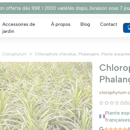
son offerte dès 99€ ! 2000 variétés dispo, livraison sous 7 jou
Accessoires de
À propos
Blog
Contact
jardin
Clorophytum
Chlorophyte chevelue, Phalangère, Plante araignée
Chloro
Phalan
clorophytum
Aj
Plante exp
françaises
4