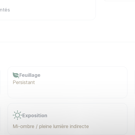
ntés
Feuillage
Persistant
Exposition
Mi-ombre / pleine lumière indirecte