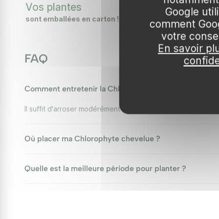
Vos plantes
Vos arb
DÉCOUVREZ COMMENT
DÉCOUVRE
Floraison :
Avril à septembre
Google uti
sont emballées en carton !
sont emball
Rusticité :
Résiste jusqu’à 0°C
comment Googl
Exposition :
Pleine lumière indirecte ou ombre p
votre conse
En savoir pl
Sol :
Léger, bien drainé, amendé avec du comp
FAQ
confide
Conseils de plantation
Comment entretenir la Chlorophyte chevelue ?
Pour bien implanter votre Chlorophyte chevelue, cho
Il suffit d'arroser modérément et d'apporter un engrais équ
amendant avec du compost pour optimiser la riches
copieux après la plantation, avec 3 à 5 litres d'eau.
direct qui pourraient brûler les feuilles. Pour un
Où placer ma Chlorophyte chevelue ?
Entretien
Quelle est la meilleure période pour planter ?
Arrosage et fertilisation
La Chlorophytum comosum ne nécessite que peu d'e