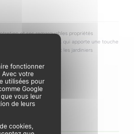
entretien et ses remarquables propriétés
t bordé de blanc ou de jaune, qui apporte une touche
ale pour les débutants et les jardiniers
aire fonctionner
. Avec votre
 utilisées pour
s comme Google
 que vous leur
tion de leurs
 de cookies,
0:10
0:40
▶
cceptez que