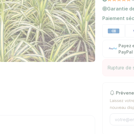
Garantie de
Paiement séc
Payez e
PayPal
Rupture de 
Prévene
Laissez votr
nouveau disp