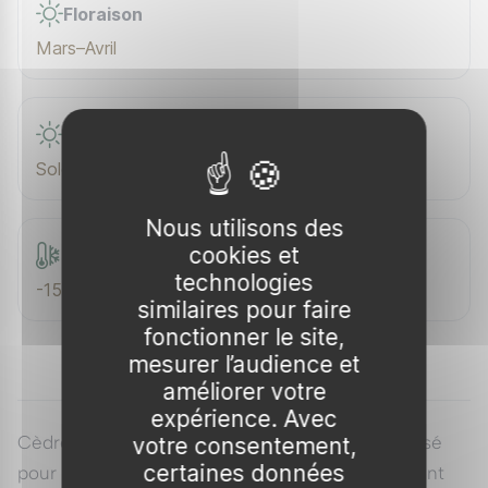
Floraison
Mars–Avril
Exposition
Soleil
Nous utilisons des
cookies et
Rusticité
technologies
-15 °C
similaires pour faire
fonctionner le site,
mesurer l’audience et
améliorer votre
expérience. Avec
Cèdre de l'Atlas est un conifère majestueux, prisé
votre consentement,
certaines données
pour son allure élancée et son feuillage persistant