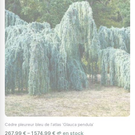
Cèdre pleureur bleu de l'atlas 'Glauca pendula'
267,99 € – 1 574,99 €
🌱 en stock