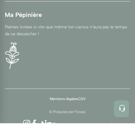
Ma Pépinière
Plantes livrées si vite que même ton cactus n’aura pas le temps
de se dessécher !
Mentions légales
CGV
© Propulsé par
Flowpi
.
Instagram
Facebook
TikTok
LinkedIn
Plantez, postez, partagez !