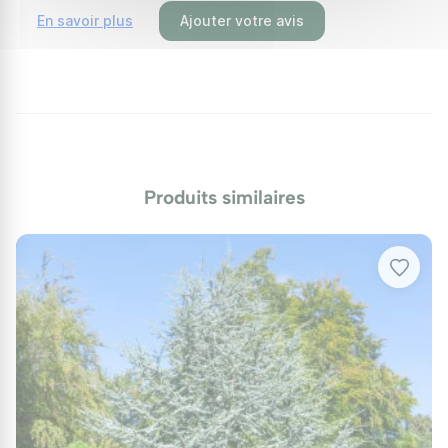
Maladies et Ravageurs
En savoir plus
Ajouter votre avis
Le Cèdre de l'Atlas est généralement peu sensible
aux maladies et ravageurs. Une bonne aération du
feuillage et un arrosage approprié sont essentiels.
En cas de problème d'insectes, un traitement avec
des insecticides naturels peut être envisagé si
nécessaire.
Produits similaires
Protection hivernale
Bien qu'il soit résistant au gel, un paillage organique
autour du collet est bénéfique lors des premières
années pour protéger les racines. Cette protection
est surtout recommandée de décembre à février,
lors des périodes de grands froids.
Utilisations au jardin