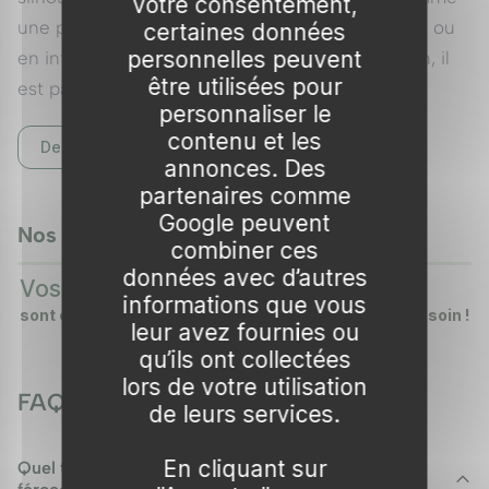
votre consentement,
une pièce maîtresse idéale dans les jardins secs ou
certaines données
personnelles peuvent
en intérieur. Reconnu pour sa facilité d'entretien, il
être utilisées pour
est parfait pour les jardiniers débutants mais
personnaliser le
également pour les passionnés de succulentes
contenu et les
Description complète
désireux d'ajouter une touche d'exotisme à leur
annonces. Des
espace.
Voir tous nos Cactus
partenaires comme
Google peuvent
Présentation
Nos vidéos
combiner ces
0:37
0:
▶
▶
Type :
Cactus à port colonnaire
données avec d’autres
Vos plantes
Vos arbres
DÉCOUVREZ COMMENT
DÉCOUVREZ COMMENT
informations que vous
Hauteur :
Jusqu'à 3 mètres
sont emballées en carton !
sont emballés avec soin !
leur avez fournies ou
Port :
Colonnaire
qu’ils ont collectées
Floraison :
Été
lors de votre utilisation
Rusticité :
Jusqu’à -3 °C
FAQ
de leurs services.
Exposition :
Plein soleil
Sol :
Bien drainant, mélange de terreau, sable et
En cliquant sur
Quel type de sol est recommandé pour le cactus
gravier