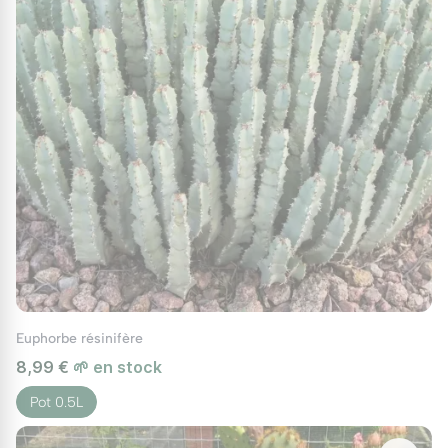
ou les yuccas, pour créer un paysage aride
captivant. Idéal associé au
Cactus Feroce
et au
Cactus Tonneau
pour composer un décor cohérent
au fil des saisons. Si vous disposez d'un espace
intérieur lumineux, il peut également être cultivé en
pot, ajoutant une note vibrante et exotique à votre
décor. Sa robustesse et son entretien minimal en
font un choix idéal pour transformer votre jardin ou
votre intérieur en un havre de paix naturel.
Euphorbe résinifère
8,99 €
🌱 en stock
Pot 0.5L