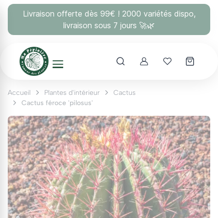
Panneau de gestion des cookies
Livraison offerte dès 99€ ! 2000 variétés dispo,
livraison sous 7 jours 🚀🌿
Account
Mes coups 
Accueil
Plantes d'intérieur
Cactus
Cactus féroce 'pilosus'