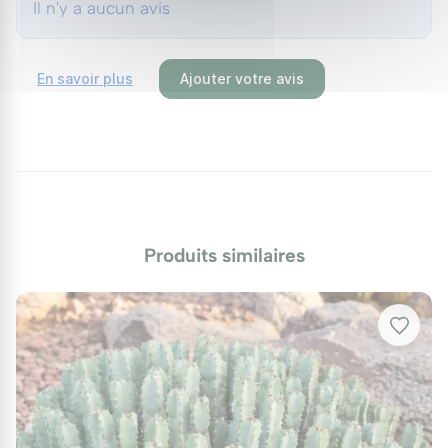
Il n'y a aucun avis
Surveillez la plante pour prévenir d’éventuelles
maladies, comme la pourriture des racines ou les
En savoir plus
Ajouter votre avis
cochenilles. Un contrôle régulier et un entretien
soigné permettront de minimiser les risques.
Protection hivernale
Bien que ce cactus résiste jusqu’à -3 °C, il est
prudent de le protéger des gelées tardives en hiver
avec un paillage adapté, durant les mois de
Produits similaires
décembre à février.
Utilisations au jardin
Le cactus féroce 'pilosus' trouve sa place dans les
jardins secs, en tant que point focal ou en bordure
de terrasses. Il se marie parfaitement avec d'autres
cactées et plantes succulentes, comme les agaves