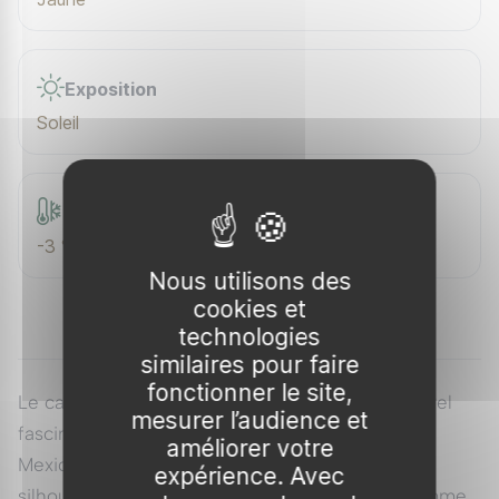
Exposition
Soleil
Rusticité
-3 °C
Nous utilisons des
cookies et
technologies
similaires pour faire
fonctionner le site,
Le cactus féroce 'pilosus' est un spectacle naturel
mesurer l’audience et
fascinant, originaire des zones désertiques du
améliorer votre
Mexique. Avec ses épines rouges vives et sa
expérience. Avec
silhouette majestueuse, ce cactus s'impose comme