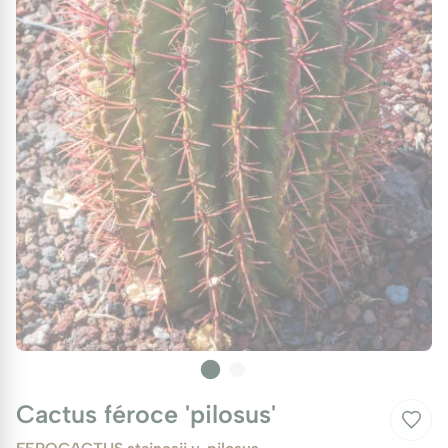
Cactus féroce 'pilosus'