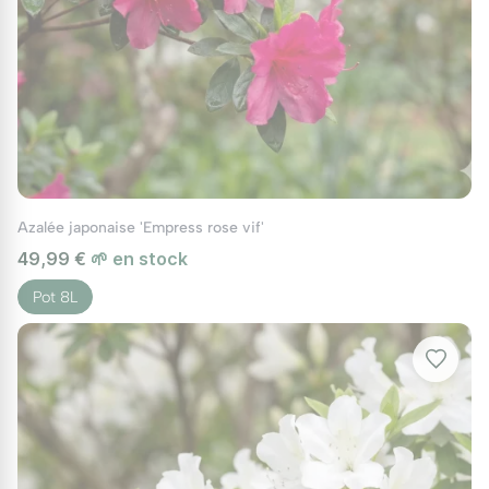
Azalée japonaise 'Empress rose vif'
49,99 €
🌱 en stock
Pot 8L