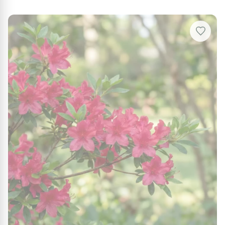
excessive. Une prévention simple consiste à éliminer
les feuilles contaminées.
Protection hivernale
Protégez la plante des gelées tardives en paillant le
sol et en recouvrant les jeunes pousses d’un voile
léger lors des périodes de grand froid, notamment
de novembre à mars.
Utilisations au jardin
L'Azalée 'Mount Rainier' est idéale pour des
aménagements paysagers variés. Elle peut servir de
point focal dans un massif coloré, en lisière, ou
encore pour embellir les jardins d'ornement. Cet
arbuste se marie parfaitement avec d'autres plantes
comme les rhododendrons et les camélias, tout en