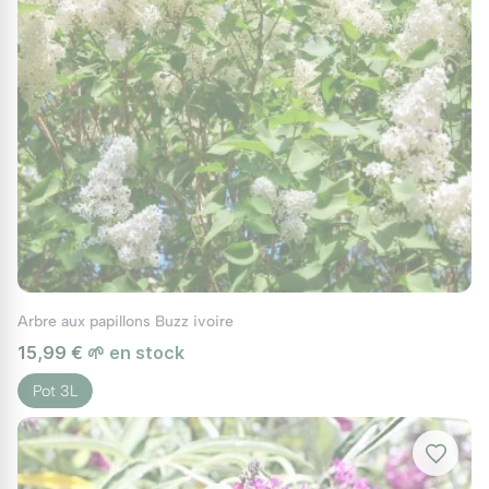
Le 'Little Purple' est un véritable joker pour vos
aménagements :
En pot ou bac :
Sa taille réduite en fait le candidat
idéal pour fleurir balcons et terrasses.
Massifs de vivaces :
Pour apporter une structure
verticale sans étouffer ses voisines.
Associations paysagères :
Créez un dégradé de
bleus et de violets en l'associant à l'
Arbre Aux
Papillons Bleu Empereur
ou à la légèreté du
Buddleia Lochinch
.
Arbre aux papillons Buzz ivoire
15,99 €
🌱 en stock
Pot 3L