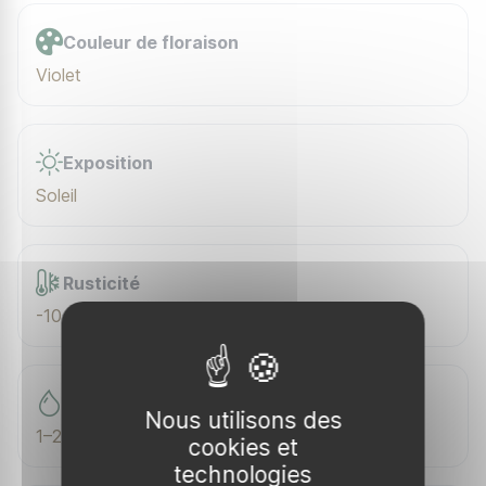
Couleur de floraison
Violet
Exposition
Soleil
Rusticité
-10 °C
Arrosage (sem.)
Nous utilisons des
1–2 / sem.
cookies et
technologies