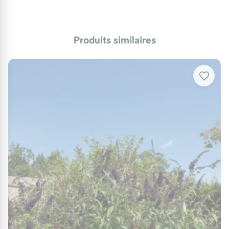
(10-15 litres), puis régulièrement le premier été
pour assurer l'enracinement.
Produits similaires
Entretien : Simplicité et vigueur
L'entretien est minimal, axé principalement sur la
taille annuelle pour maintenir la forme compacte.
Arrosage et fertilisation
Une fois établi (après 2 ans), le Buddleia est très
sobre. Un arrosage par semaine en cas de canicule
suffit. Un apport de compost en surface au
printemps tous les deux ans soutiendra sa
croissance sans pour autant le rendre trop
envahissant.
Le secret de la taille : Février-Mars