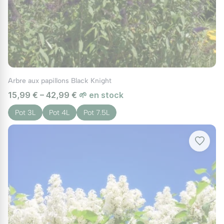
Pour garder un port dense,
taillez court chaque
année en fin d'hiver
. Rabattez toutes les branches à
environ 20 ou 30 cm du sol. Cette opération
favorise l'apparition de nouvelles pousses
vigoureuses qui porteront les fleurs de l'été.
Supprimez les fleurs fanées au fur et à mesure en
Arbre aux papillons Black Knight
saison pour stimuler de nouvelles remontées
15,99 € – 42,99 €
🌱 en stock
florales.
Pot 3L
Pot 4L
Pot 7.5L
Maladies et Ravageurs
Très résistant, il peut parfois subir l'oïdium si l'air ne
circule pas assez. Veillez à laisser un peu d'espace
autour de lui. En cas d'araignées rouges par temps
très sec, un simple bassinage du feuillage le soir
suffit souvent à les éloigner.
Utilisations au jardin et associations