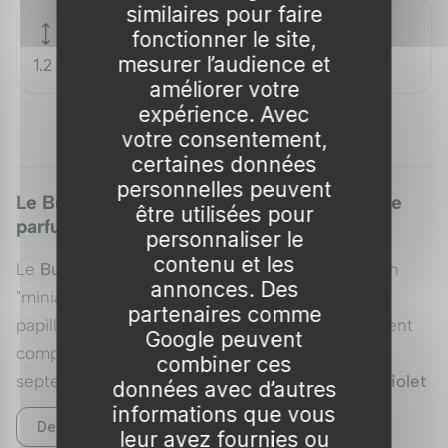
similaires pour faire
Hauteur adulte
fonctionner le site,
mesurer l’audience et
1.2 m
améliorer votre
expérience. Avec
votre consentement,
certaines données
personnelles peuvent
Le Buddleia 'Little Purple' : Un concentré de
être utilisées pour
parfum pour petits espaces
personnaliser le
contenu et les
Le
Buddleja davidii 'Little Purple'
est une version
annonces. Des
"miniature" et moderne du célèbre Arbre aux
partenaires comme
papillons. Sélectionné pour son port naturellement
Google peuvent
compact et buissonnant, il offre de juillet à
combiner ces
septembre une profusion d'épis de fleurs d'un
violet
données avec d’autres
pourpré intense
. Son parfum suave et mielleux agit
informations que vous
Description complète
leur avez fournies ou
comme un véritable aimant sur les pollinisateurs,